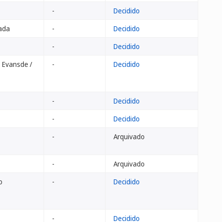
-
Decidido
ada
-
Decidido
-
Decidido
 Evansde /
-
Decidido
-
Decidido
-
Decidido
-
Arquivado
-
Arquivado
o
-
Decidido
-
Decidido