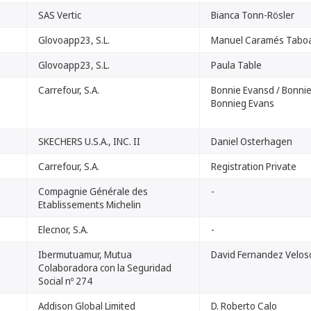
SAS Vertic
Bianca Tonn-Rösler
Glovoapp23, S.L.
Manuel Caramés Tabo
Glovoapp23, S.L.
Paula Table
Carrefour, S.A.
Bonnie Evansd / Bonnie
Bonnieg Evans
SKECHERS U.S.A., INC. II
Daniel Osterhagen
Carrefour, S.A.
Registration Private
Compagnie Générale des
-
Etablissements Michelin
Elecnor, S.A.
-
Ibermutuamur, Mutua
David Fernandez Velos
Colaboradora con la Seguridad
Social nº 274
Addison Global Limited
D. Roberto Calo