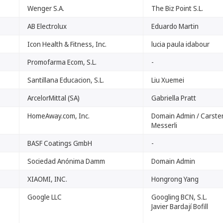
Wenger S.A.
The Biz Point S.L.
AB Electrolux
Eduardo Martin
Icon Health & Fitness, Inc.
lucia paula idabour
Promofarma Ecom, S.L.
-
Santillana Educacion, S.L.
Liu Xuemei
ArcelorMittal (SA)
Gabriella Pratt
HomeAway.com, Inc.
Domain Admin / Carste
Messerli
BASF Coatings GmbH
-
Sociedad Anónima Damm
Domain Admin
XIAOMI, INC.
Hongrong Yang
Google LLC
Googling BCN, S.L.
Javier Bardají Bofill