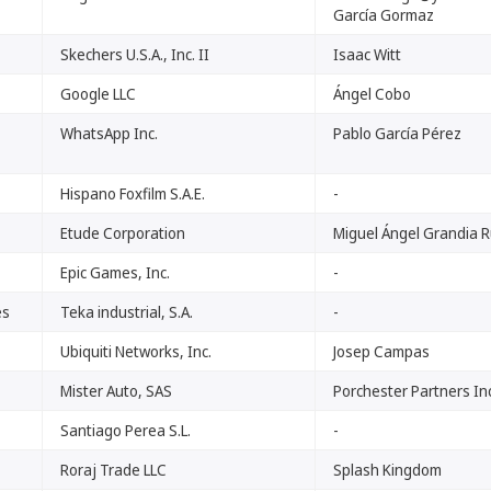
García Gormaz
Skechers U.S.A., Inc. II
Isaac Witt
Google LLC
Ángel Cobo
WhatsApp Inc.
Pablo García Pérez
Hispano Foxfilm S.A.E.
-
Etude Corporation
Miguel Ángel Grandia R
Epic Games, Inc.
-
es
Teka industrial, S.A.
-
Ubiquiti Networks, Inc.
Josep Campas
Mister Auto, SAS
Porchester Partners In
Santiago Perea S.L.
-
Roraj Trade LLC
Splash Kingdom