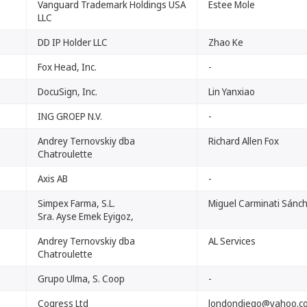
Vanguard Trademark Holdings USA
Estee Mole
LLC
DD IP Holder LLC
Zhao Ke
Fox Head, Inc.
-
DocuSign, Inc.
Lin Yanxiao
ING GROEP N.V.
-
Andrey Ternovskiy dba
Richard Allen Fox
Chatroulette
Axis AB
-
Simpex Farma, S.L.
Miguel Carminati Sánc
Sra. Ayse Emek Eyigoz,
Andrey Ternovskiy dba
AL Services
Chatroulette
Grupo Ulma, S. Coop
-
Cogress Ltd
londondiego@yahoo.co