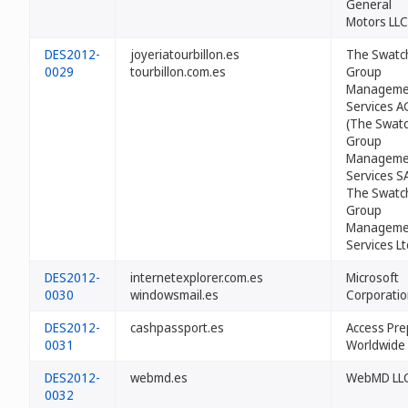
General
Motors LLC
DES2012-
joyeriatourbillon.es
The Swatc
0029
tourbillon.com.es
Group
Manageme
Services A
(The Swat
Group
Manageme
Services S
The Swatc
Group
Manageme
Services Lt
DES2012-
internetexplorer.com.es
Microsoft
0030
windowsmail.es
Corporati
DES2012-
cashpassport.es
Access Pre
0031
Worldwide 
DES2012-
webmd.es
WebMD LL
0032