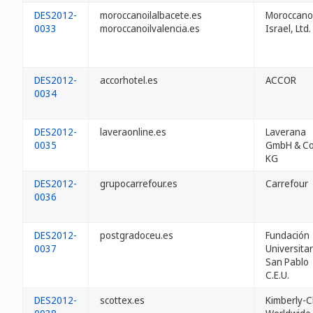
DES2012-
moroccanoilalbacete.es
Moroccanoi
0033
moroccanoilvalencia.es
Israel, Ltd.
DES2012-
accorhotel.es
ACCOR
0034
DES2012-
laveraonline.es
Laverana
0035
GmbH & Co
KG
DES2012-
grupocarrefour.es
Carrefour
0036
DES2012-
postgradoceu.es
Fundación
0037
Universitar
San Pablo
C.E.U.
DES2012-
scottex.es
Kimberly-C