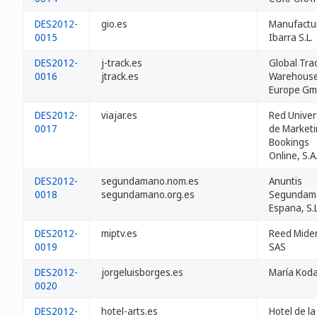
DES2012-
gio.es
Manufactu
0015
Ibarra S.L.
DES2012-
j-track.es
Global Tra
0016
jtrack.es
Warehous
Europe G
DES2012-
viajar.es
Red Univer
0017
de Marketi
Bookings
Online, S.A
DES2012-
segundamano.nom.es
Anuntis
0018
segundamano.org.es
Segundam
Espana, S.L
DES2012-
miptv.es
Reed Mid
0019
SAS
DES2012-
jorgeluisborges.es
María Kod
0020
DES2012-
hotel-arts.es
Hotel de la