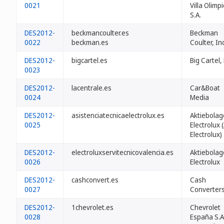
0021
Villa Olimpi
S.A.
DES2012-
beckmancoulter.es
Beckman
0022
beckman.es
Coulter, Inc
DES2012-
bigcartel.es
Big Cartel,
0023
DES2012-
lacentrale.es
Car&Boat
0024
Media
DES2012-
asistenciatecnicaelectrolux.es
Aktiebolag
0025
Electrolux 
Electrolux)
DES2012-
electroluxservitecnicovalencia.es
Aktiebolag
0026
Electrolux
DES2012-
cashconvert.es
Cash
0027
Converters
DES2012-
1chevrolet.es
Chevrolet
0028
España S.A