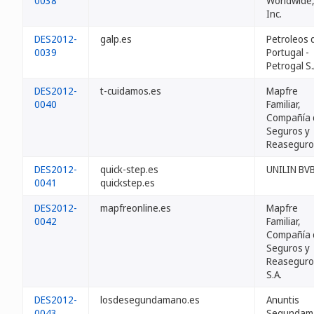
0038
Worldwide
Inc.
DES2012-
galp.es
Petroleos 
0039
Portugal -
Petrogal S.
DES2012-
t-cuidamos.es
Mapfre
0040
Familiar,
Compañía 
Seguros y
Reaseguro
DES2012-
quick-step.es
UNILIN BV
0041
quickstep.es
DES2012-
mapfreonline.es
Mapfre
0042
Familiar,
Compañía 
Seguros y
Reaseguro
S.A.
DES2012-
losdesegundamano.es
Anuntis
0043
Segundam