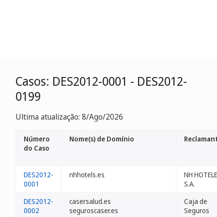
Casos: DES2012-0001 - DES2012-
0199
Ultima atualização: 8/Ago/2026
Número
Nome(s) de Domínio
Reclaman
do Caso
DES2012-
nhhotels.es
NH HOTELE
0001
S.A.
DES2012-
casersalud.es
Caja de
0002
seguroscaser.es
Seguros