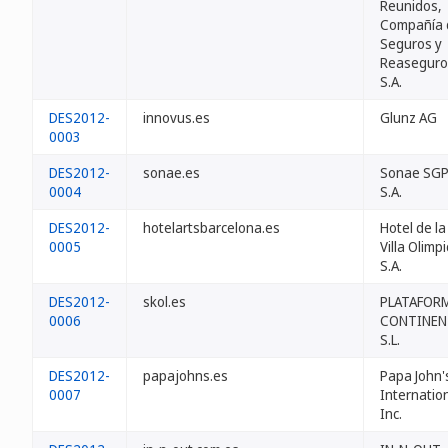
Reunidos,
Compañía 
Seguros y
Reaseguro
S.A.
DES2012-
innovus.es
Glunz AG
0003
DES2012-
sonae.es
Sonae SG
0004
S.A.
DES2012-
hotelartsbarcelona.es
Hotel de la
0005
Villa Olimpi
S.A.
DES2012-
skol.es
PLATAFOR
0006
CONTINEN
S.L.
DES2012-
papajohns.es
Papa John'
0007
Internation
Inc.