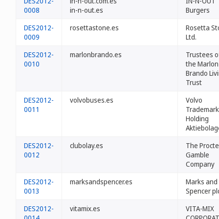
DES2012-
in-n-out.com.es
IN-N-OUT
0008
in-n-out.es
Burgers
DES2012-
rosettastone.es
Rosetta S
0009
Ltd.
DES2012-
marlonbrando.es
Trustees o
0010
the Marlon
Brando Liv
Trust
DES2012-
volvobuses.es
Volvo
0011
Trademark
Holding
Aktiebolag
DES2012-
clubolay.es
The Procte
0012
Gamble
Company
DES2012-
marksandspencer.es
Marks and
0013
Spencer pl
DES2012-
vitamix.es
VITA-MIX
0014
CORPORAT