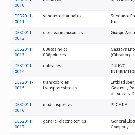
0010
DES2011-
sundancechannel.es
Sundance En
0011
Inc.
DES2011-
giorgioarmani.com.es
Giorgio Arman
0012
DES2011-
888casino.es
Cassava Ent
0013
888poker.es
(Gibraltar) L
DES2011-
dulevo.es
DULEVO
0014
INTERNATIONA
DES2011-
transcobro.es
Entidad Iber
0015
transportcobro.es
Gestion y Re
de Activos, S.
DES2011-
madeinsport.es
PROFIDA
0016
DES2011-
general-electric.com.es
General Elect
0017
Company