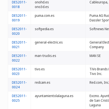
DES2011-
onohd.es
Cableuropa, 
0018
ono3d.es
DES2011-
puma.com.es
Puma AG Rud
0019
Dassler Spor
DES2011-
softpedia.es
Softnews Ne
0020
DES2011-
general-electric.es
General Elect
0021
Company
DES2011-
man-trucks.es
MAN SE
0022
DES2011-
tivo.es
TiVo Brands
0023
Tivo Inc.
DES2011-
redcam.es
Red.com, Inc
0024
DES2011-
ayuntamientolalaguna.es
Excmo. Ayun
0025
de San Crist
Laguna