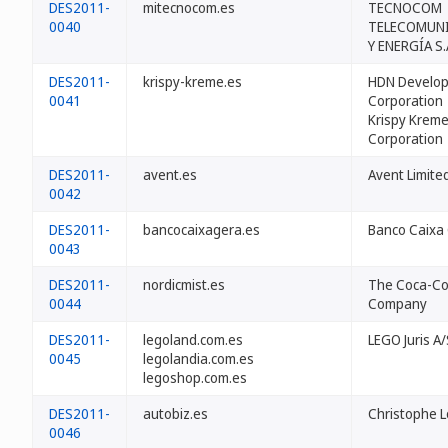
DES2011-
mitecnocom.es
TECNOCOM
0040
TELECOMUN
Y ENERGÍA S.
DES2011-
krispy-kreme.es
HDN Develo
0041
Corporation
Krispy Krem
Corporation
DES2011-
avent.es
Avent Limite
0042
DES2011-
bancocaixagera.es
Banco Caixa 
0043
DES2011-
nordicmist.es
The Coca-Co
0044
Company
DES2011-
legoland.com.es
LEGO Juris A/
0045
legolandia.com.es
legoshop.com.es
DES2011-
autobiz.es
Christophe 
0046