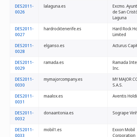
DES2011-
lalaguna.es
Excmo. Ayun
0026
de San Crist
Laguna
DES2011-
hardrocktenerife.es
Hard Rock Ho
0027
Limited
DES2011-
elganso.es
Acturus Capit
0028
DES2011-
ramada.es
Ramada Inter
0029
Inc.
DES2011-
mymajorcompany.es
MY MAJOR C
0030
S.A.S.
DES2011-
maalox.es
Aventis Holdi
0031
DES2011-
donaantonia.es
Sogrape Vinh
0032
DES2011-
mobil1.es
Exxon Mobil
0033
Corporation