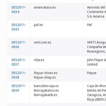
DES2011-
aviancataca.es
Aerovías del
0034
Continente 
S.A. Avianca
DES2011-
paf.es
PAF
0035
DES2011-
verti.com.es
VERTI Asegu
0036
Compañía de
Reaseguros,
DES2011-
rizla.es
John Player 
0037
Limited
DES2011-
feiyue-shoes.es
Feiyue
0038
feiyue-shop.es
DES2011-
bancoibercaja.es
Caja de Ahor
0039
ibercajabanco.es
Monte de Pi
ibercajabank.es
Zaragoza, A
Rioja (IBERC