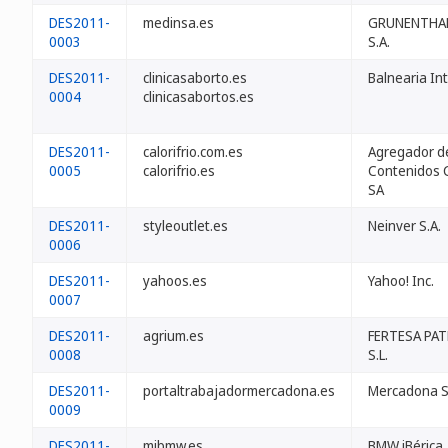
DES2011-
medinsa.es
GRUNENTHA
0003
S.A.
DES2011-
clinicasaborto.es
Balnearia Int
0004
clinicasabortos.es
DES2011-
calorifrio.com.es
Agregador d
0005
calorifrio.es
Contenidos C
SA
DES2011-
styleoutlet.es
Neinver S.A.
0006
DES2011-
yahoos.es
Yahoo! Inc.
0007
DES2011-
agrium.es
FERTESA PA
0008
S.L.
DES2011-
portaltrabajadormercadona.es
Mercadona S
0009
DES2011-
mibmw.es
BMW iBérica, 