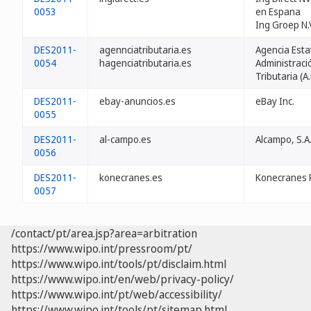
0053
en Espana
Ing Groep N.
DES2011-
agennciatributaria.es
Agencia Esta
0054
hagenciatributaria.es
Administraci
Tributaria (A.
DES2011-
ebay-anuncios.es
eBay Inc.
0055
DES2011-
al-campo.es
Alcampo, S.A
0056
DES2011-
konecranes.es
Konecranes 
0057
/contact/pt/area.jsp?area=arbitration
https://www.wipo.int/pressroom/pt/
https://www.wipo.int/tools/pt/disclaim.html
https://www.wipo.int/en/web/privacy-policy/
https://www.wipo.int/pt/web/accessibility/
https://www.wipo.int/tools/pt/sitemap.html