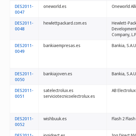
DES2011-
oneworld.es
Oneworld All
0047
DES2011-
hewlettpackard.com.es
Hewlett-Pac
0048
Developmen
Company, L.P
DES2011-
bankiaempresas.es
Bankia, S.A.U
0049
DES2011-
bankiajoven.es
Bankia, S.A.U
0050
DES2011-
satelectrolux.es
AB Electrolux
0051
serviciotecnicoelectrolux.es
DES2011-
wishbuuk.es
Flash 2 Flash 
0052
DES2011-
ingidrect.es
Ing Direct N