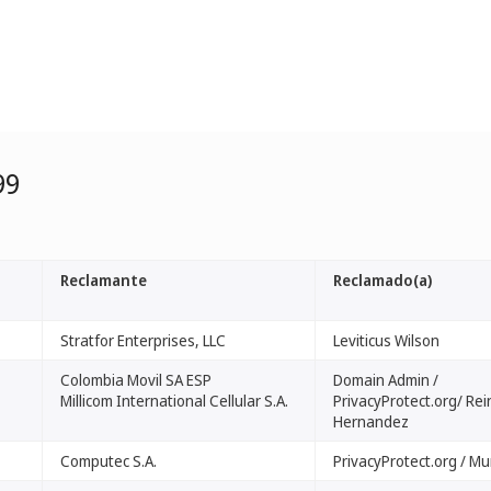
99
Reclamante
Reclamado(a)
Stratfor Enterprises, LLC
Leviticus Wilson
Colombia Movil SA ESP
Domain Admin /
Millicom International Cellular S.A.
PrivacyProtect.org/ Rei
Hernandez
Computec S.A.
PrivacyProtect.org / Mu