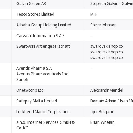
Galvin Green AB
Stephen Galvin - Galvi
Tesco Stores Limited
M. F.
Alibaba Group Holding Limited
Steve Johnson
Carvajal Información S.A.S
-
Swarovski Aktiengesellschaft
swarovskishop.co
swarovskishop.co
swarovskishop.co
Aventis Pharma S.A.
-
Aventis Pharmaceuticals Inc.
Sanofi
Onetwotrip Ltd.
Aleksandr Mendel
Safepay Malta Limited
Domain Admin / Isen Mu
Lockheed Martin Corporation
Igor Brkljacic
a.n.d. Internet Services GmbH &
Brian Whelan
Co. KG