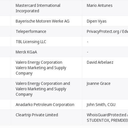
Mastercard International
Mario Antunes
Incorporated
Bayerische Motoren Werke AG
Dipen Vyas
Teleperformance
PrivacyProtect.org / Ed
TBL Licensing LLC
-
Merck KGaA
-
Valero Energy Corporation
David Arbelaez
Valero Marketing and Supply
Company
Valero Energy Corporation and
Joanne Grace
Valero Marketing and Supply
Company
Anadarko Petroleum Corporation
John Smith, CGU
Cleartrip Private Limited
WhoisGuardProtected 
STUDENTOX, PREMDEE