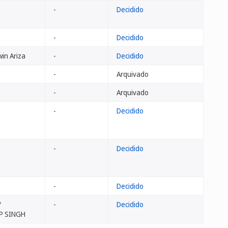
-
Decidido
-
Decidido
win Ariza
-
Decidido
-
Arquivado
-
Arquivado
-
Decidido
-
Decidido
-
Decidido
/
-
Decidido
P SINGH