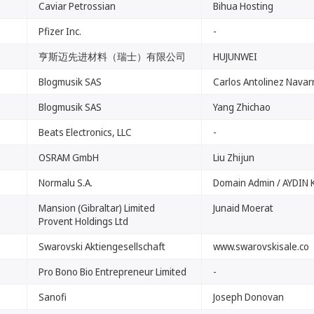
Caviar Petrossian
Bihua Hosting
Pfizer Inc.
-
亨斯迈先进材料（瑞士）有限公司
HUJUNWEI
Blogmusik SAS
Carlos Antolinez Navar
Blogmusik SAS
Yang Zhichao
Beats Electronics, LLC
-
OSRAM GmbH
Liu Zhijun
Normalu S.A.
Domain Admin / AYDIN 
Mansion (Gibraltar) Limited
Junaid Moerat
Provent Holdings Ltd
Swarovski Aktiengesellschaft
www.swarovskisale.co
Pro Bono Bio Entrepreneur Limited
-
Sanofi
Joseph Donovan