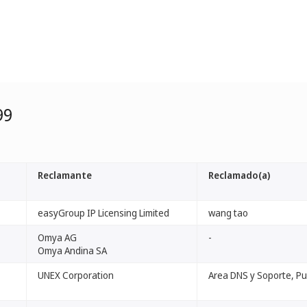
99
Reclamante
Reclamado(a)
easyGroup IP Licensing Limited
wang tao
Omya AG
-
Omya Andina SA
UNEX Corporation
Area DNS y Soporte, Pub