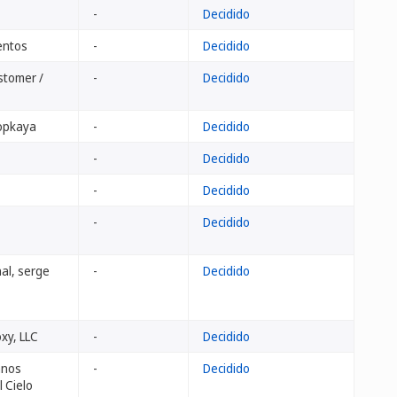
-
Decidido
entos
-
Decidido
stomer /
-
Decidido
opkaya
-
Decidido
-
Decidido
-
Decidido
-
Decidido
al, serge
-
Decidido
xy, LLC
-
Decidido
anos
-
Decidido
 Cielo