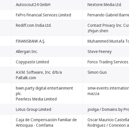
Autoscout24 GmbH
Nextone Media Ltd.
FxPro Financial Services Limited
Fernando Gabriel Barri
Rediff.com India Ltd.
Contact Privacy Inc. Cu
zhijun shen
FINANSBANK A.Ş.
Muhammed Mustafa T
Allergan Inc.
Steve Feeney
Copypaste Limited
Fonco Trading Services
A.V.M. Software, Inc. d/b/a
Simon Guo
Paltalk.com
bwin.party digital entertainment
smw events internation
plc.
mazza
Peerless Media Limited
Lotus Group Limited
joolga / Domains by Pro
Caja de Compensación Familiar de
Oscar Mauricio Castell
Antioquia - Comfama
Rodriguez / Conexion al