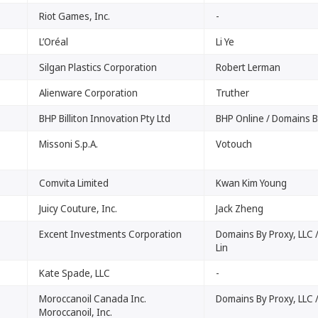
Riot Games, Inc.
-
L’Oréal
Li Ye
Silgan Plastics Corporation
Robert Lerman
Alienware Corporation
Truther
BHP Billiton Innovation Pty Ltd
BHP Online / Domains B
Missoni S.p.A.
Votouch
Comvita Limited
Kwan Kim Young
Juicy Couture, Inc.
Jack Zheng
Excent Investments Corporation
Domains By Proxy, LLC 
Lin
Kate Spade, LLC
-
Moroccanoil Canada Inc.
Domains By Proxy, LLC 
Moroccanoil, Inc.