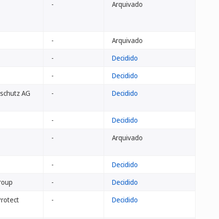
-
Arquivado
-
Arquivado
-
Decidido
-
Decidido
eschutz AG
-
Decidido
-
Decidido
-
Arquivado
-
Decidido
Group
-
Decidido
Protect
-
Decidido