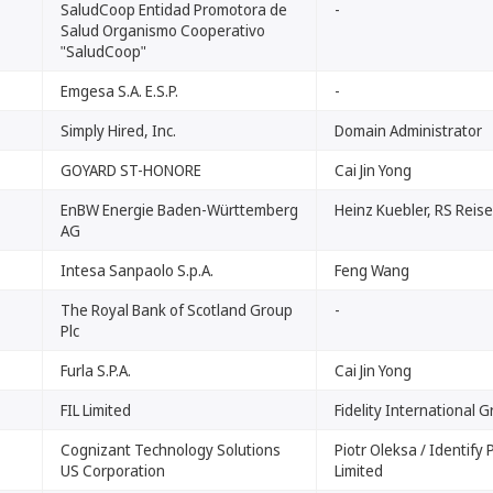
SaludCoop Entidad Promotora de
-
Salud Organismo Cooperativo
"SaludCoop"
Emgesa S.A. E.S.P.
-
Simply Hired, Inc.
Domain Administrator
GOYARD ST-HONORE
Cai Jin Yong
EnBW Energie Baden-Württemberg
Heinz Kuebler, RS Reis
AG
Intesa Sanpaolo S.p.A.
Feng Wang
The Royal Bank of Scotland Group
-
Plc
Furla S.P.A.
Cai Jin Yong
FIL Limited
Fidelity International 
Cognizant Technology Solutions
Piotr Oleksa / Identify 
US Corporation
Limited