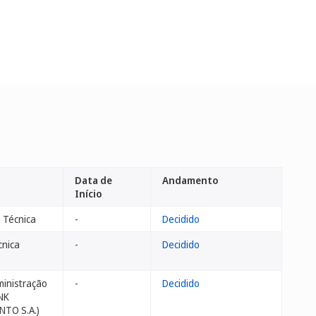
Data de
Andamento
Início
 Técnica
-
Decidido
cnica
-
Decidido
inistração
-
Decidido
NK
TO S.A.)