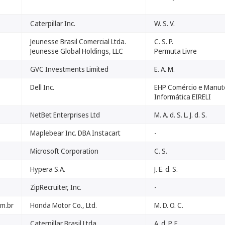
Caterpillar Inc.
W. S. V.
Jeunesse Brasil Comercial Ltda.
C. S. P.
Jeunesse Global Holdings, LLC
Permuta Livre
GVC Investments Limited
E. A. M.
Dell Inc.
EHP Comércio e Manut
Informática EIRELI
NetBet Enterprises Ltd
M. A. d. S. L. J. d. S.
Maplebear Inc. DBA Instacart
-
Microsoft Corporation
C. S.
Hypera S.A.
J. E. d. S.
ZipRecruiter, Inc.
-
m.br
Honda Motor Co., Ltd.
M. D. O. C.
Caterpillar Brasil Ltda.
A. d. P. F.