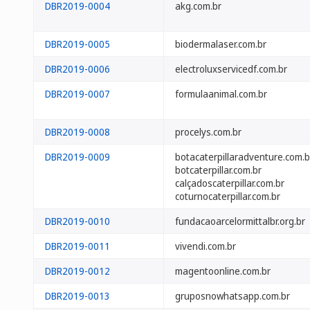
DBR2019-0004
akg.com.br
DBR2019-0005
biodermalaser.com.br
DBR2019-0006
electroluxservicedf.com.br
DBR2019-0007
formulaanimal.com.br
DBR2019-0008
procelys.com.br
DBR2019-0009
botacaterpillaradventure.com.b
botcaterpillar.com.br
calçadoscaterpillar.com.br
coturnocaterpillar.com.br
DBR2019-0010
fundacaoarcelormittalbr.org.br
DBR2019-0011
vivendi.com.br
DBR2019-0012
magentoonline.com.br
DBR2019-0013
gruposnowhatsapp.com.br