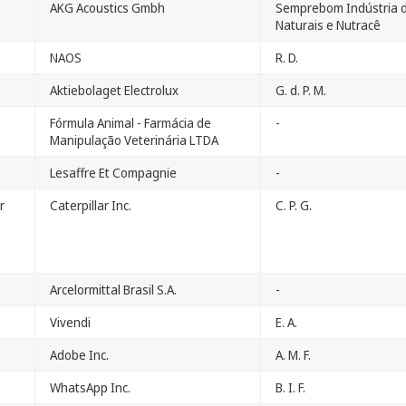
AKG Acoustics Gmbh
Semprebom Indústria 
Naturais e Nutracê
NAOS
R. D.
Aktiebolaget Electrolux
G. d. P. M.
Fórmula Animal - Farmácia de
-
Manipulação Veterinária LTDA
Lesaffre Et Compagnie
-
r
Caterpillar Inc.
C. P. G.
Arcelormittal Brasil S.A.
-
Vivendi
E. A.
Adobe Inc.
A. M. F.
WhatsApp Inc.
B. I. F.