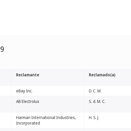
99
Reclamante
Reclamado(a)
eBay Inc.
D. C. M.
AB Electrolux
S. d. M. C.
Harman International Industries,
H. S. J.
Incorporated