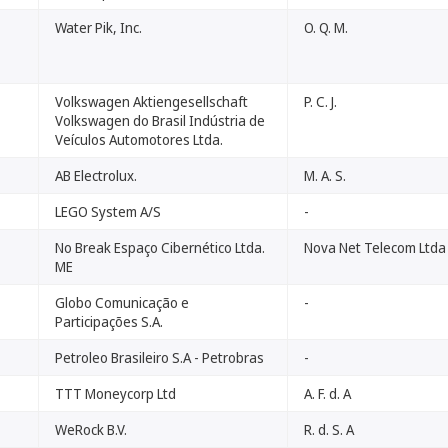
Water Pik, Inc.
O. Q. M.
Volkswagen Aktiengesellschaft
P. C. J.
Volkswagen do Brasil Indústria de
Veículos Automotores Ltda.
AB Electrolux.
M. A. S.
LEGO System A/S
-
No Break Espaço Cibernético Ltda.
Nova Net Telecom Ltda
ME
Globo Comunicação e
-
Participações S.A.
Petroleo Brasileiro S.A - Petrobras
-
TTT Moneycorp Ltd
A. F. d. A
WeRock B.V.
R. d. S. A