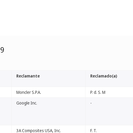
99
Reclamante
Reclamado(a)
Moncler S.P.A.
P. d. S. M
Google Inc.
-
3A Composites USA, Inc.
F. T.