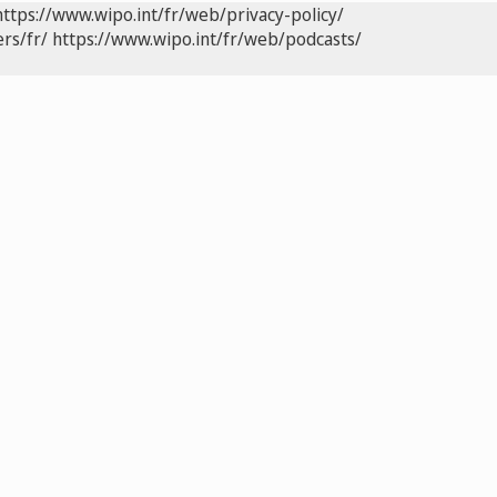
https://www.wipo.int/fr/web/privacy-policy/
rs/fr/
https://www.wipo.int/fr/web/podcasts/