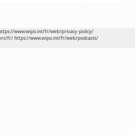
https://www.wipo.int/fr/web/privacy-policy/
rs/fr/
https://www.wipo.int/fr/web/podcasts/