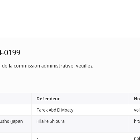
4-0199
e de la commission administrative, veuillez
Défendeur
No
Tarek Abd El Moaty
vo
kusho (Japan
Hilaire Shioura
hit
-
no