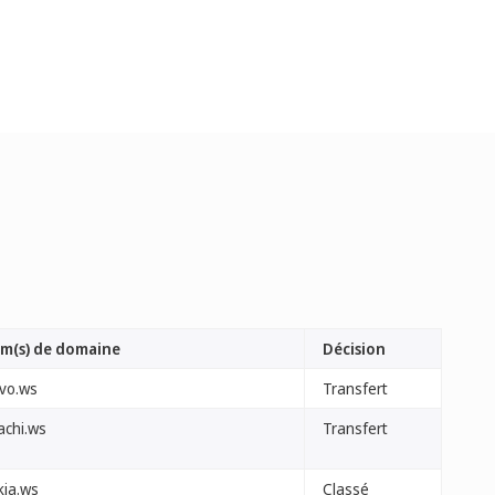
m(s) de domaine
Décision
lvo.ws
Transfert
achi.ws
Transfert
kia.ws
Classé