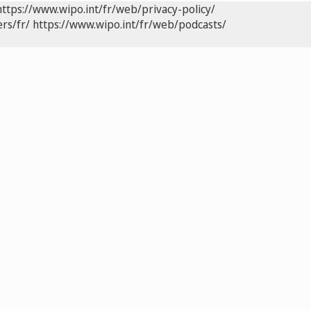
https://www.wipo.int/fr/web/privacy-policy/
rs/fr/
https://www.wipo.int/fr/web/podcasts/