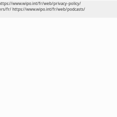
https://www.wipo.int/fr/web/privacy-policy/
rs/fr/
https://www.wipo.int/fr/web/podcasts/