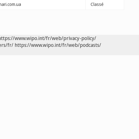
mari.com.ua
Classé
https://www.wipo.int/fr/web/privacy-policy/
rs/fr/
https://www.wipo.int/fr/web/podcasts/