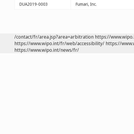
DUA2019-0003
Fumari, Inc.
/contact/fr/area.jsp?area=arbitration
https://www.wipo.
https://www.wipo.int/fr/web/accessibility/
https://www.
https://www.wipo.int/news/fr/