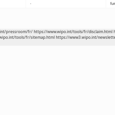
-
fu
int/pressroom/fr/
https://www.wipo.int/tools/fr/disclaim.html
wipo.int/tools/fr/sitemap.html
https://www3.wipo.int/newslette