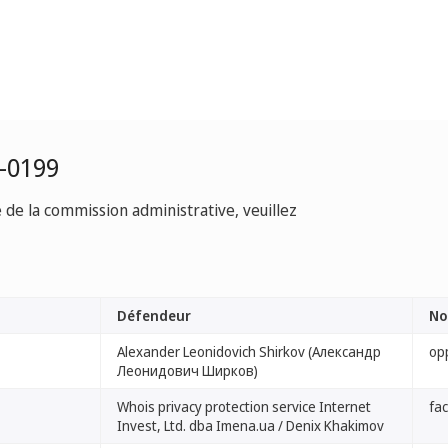
-0199
e de la commission administrative, veuillez
Défendeur
No
Alexander Leonidovich Shirkov (Александр
op
Леонидович Ширков)
Whois privacy protection service Internet
fa
Invest, Ltd. dba Imena.ua / Denix Khakimov