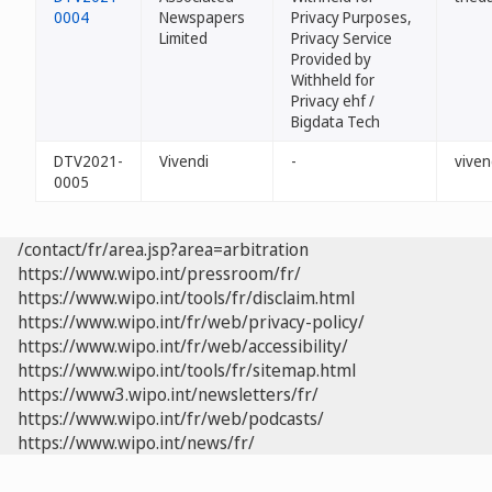
0004
Newspapers
Privacy Purposes,
Limited
Privacy Service
Provided by
Withheld for
Privacy ehf /
Bigdata Tech
DTV2021-
Vivendi
-
viven
0005
/contact/fr/area.jsp?area=arbitration
https://www.wipo.int/pressroom/fr/
https://www.wipo.int/tools/fr/disclaim.html
https://www.wipo.int/fr/web/privacy-policy/
https://www.wipo.int/fr/web/accessibility/
https://www.wipo.int/tools/fr/sitemap.html
https://www3.wipo.int/newsletters/fr/
https://www.wipo.int/fr/web/podcasts/
https://www.wipo.int/news/fr/