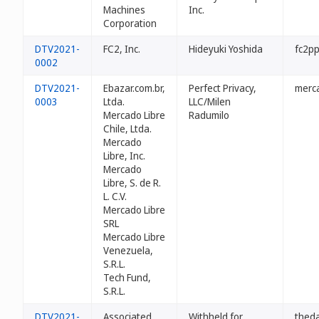
Machines
Inc.
Corporation
DTV2021-
FC2, Inc.
Hideyuki Yoshida
fc2pp
0002
DTV2021-
Ebazar.com.br,
Perfect Privacy,
merca
0003
Ltda.
LLC/Milen
Mercado Libre
Radumilo
Chile, Ltda.
Mercado
Libre, Inc.
Mercado
Libre, S. de R.
L. C.V.
Mercado Libre
SRL
Mercado Libre
Venezuela,
S.R.L.
Tech Fund,
S.R.L.
DTV2021-
Associated
Withheld for
theda