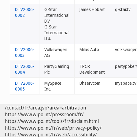
DTV2006-
G-Star
James Hobart
g-star.tv
0002
International
B.V.
G-Star
International
Ltd.
DTV2006-
Volkswagen
Milas Auto
volkswagen
0003
AG
DTV2006-
PartyGaming
TPCR
partypoker.
0004
Plc
Development
DTV2006-
MySpace,
Bhservcom
myspace.tv
0005
Inc.
/contact/fr/area.jsp?area=arbitration
https://www.wipo.int/pressroom/fr/
https://www.wipo.int/tools/fr/disclaim.html
https://www.wipo.int/fr/web/privacy-policy/
https://www.wipo.int/fr/web/accessibility/