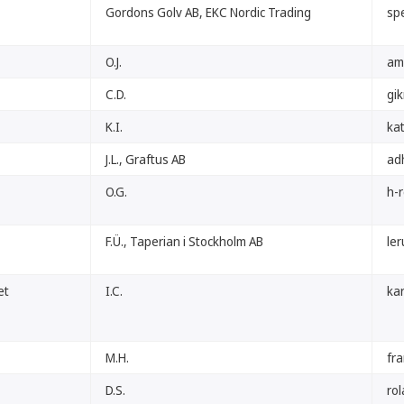
Gordons Golv AB, EKC Nordic Trading
sp
O.J.
am
C.D.
gik
K.I.
ka
J.L., Graftus AB
adh
O.G.
h-
F.Ü., Taperian i Stockholm AB
ler
et
I.C.
kar
M.H.
fr
D.S.
ro