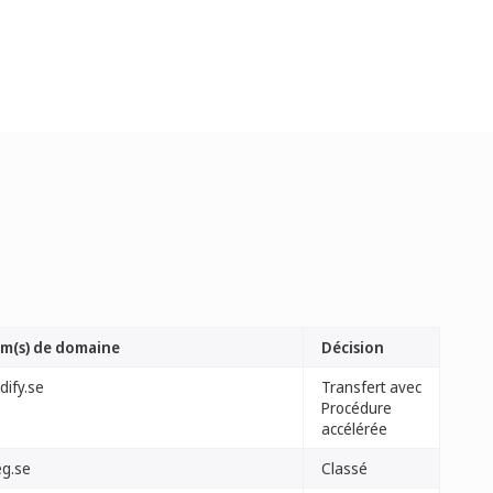
m(s) de domaine
Décision
dify.se
Transfert avec
Procédure
accélérée
eg.se
Classé