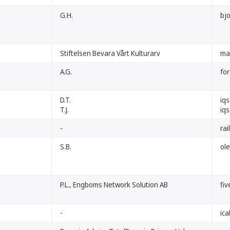
G.H.
bj
Stiftelsen Bevara Vårt Kulturarv
ma
A.G.
for
D.T.
iqs
T.J.
iq
-
rai
S.B.
ol
P.L., Engboms Network Solution AB
fi
-
ic