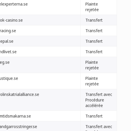
elexperterna.se
Plainte
rejetée
ok-casino.se
Transfert
racing.se
Transfert
tepal.se
Transfert
dlivet.se
Transfert
reg.se
Plainte
rejetée
ustique.se
Plainte
rejetée
olinskatrialalliance.se
Transfert avec
Procédure
accélérée
amtidsmakarna.se
Transfert
landgarrosstringer.se
Transfert avec