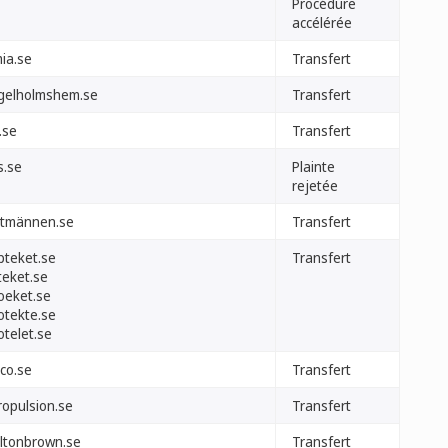
Procédure
accélérée
mia.se
Transfert
gelholmshem.se
Transfert
.se
Transfert
ys.se
Plainte
rejetée
ntmännen.se
Transfert
pteket.se
Transfert
teket.se
oeket.se
otekte.se
otelet.se
tco.se
Transfert
ropulsion.se
Transfert
ltonbrown.se
Transfert