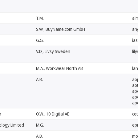
T.M.
al
S.W., BuyName.com GmbH
än
G.G.
ias
V.D., Livsy Sweden
lil
M.A., Workwear North AB
la
A.B.
ao
ao
ap
ap
ap
n
O.W., 10 Digital AB
ce
logy Limited
M.G.
ep
A.B.
mo