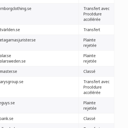
ornborgclothing.se
Transfert avec
Procédure
accélérée
tvärlden.se
Transfert
etagarnasjurister.se
Plainte
rejetée
olar.se
Plainte
solarsweden.se
rejetée
lmaster.se
Classé
earysgroup.se
Transfert avec
Procédure
accélérée
veguys.se
Plainte
rejetée
abank.se
Classé