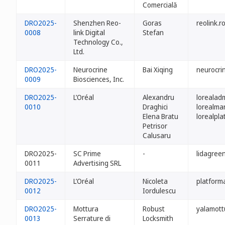
Comercială
DRO2025-
Shenzhen Reo-
Goras
reolink.r
0008
link Digital
Stefan
Technology Co.,
Ltd.
DRO2025-
Neurocrine
Bai Xiqing
neurocri
0009
Biosciences, Inc.
DRO2025-
L’Oréal
Alexandru
lorealad
0010
Draghici
lorealma
Elena Bratu
lorealpla
Petrisor
Calusaru
DRO2025-
SC Prime
-
lidagreen
0011
Advertising SRL
DRO2025-
L’Oréal
Nicoleta
platforma
0012
Iordulescu
DRO2025-
Mottura
Robust
yalamott
0013
Serrature di
Locksmith