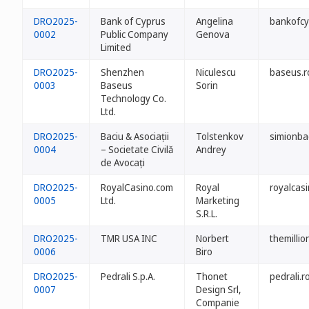
DRO2025-
Bank of Cyprus
Angelina
bankofcy
0002
Public Company
Genova
Limited
DRO2025-
Shenzhen
Niculescu
baseus.r
0003
Baseus
Sorin
Technology Co.
Ltd.
DRO2025-
Baciu & Asociații
Tolstenkov
simionba
0004
– Societate Civilă
Andrey
de Avocați
DRO2025-
RoyalCasino.com
Royal
royalcasi
0005
Ltd.
Marketing
S.R.L.
DRO2025-
TMR USA INC
Norbert
themillio
0006
Biro
DRO2025-
Pedrali S.p.A.
Thonet
pedrali.r
0007
Design Srl,
Companie