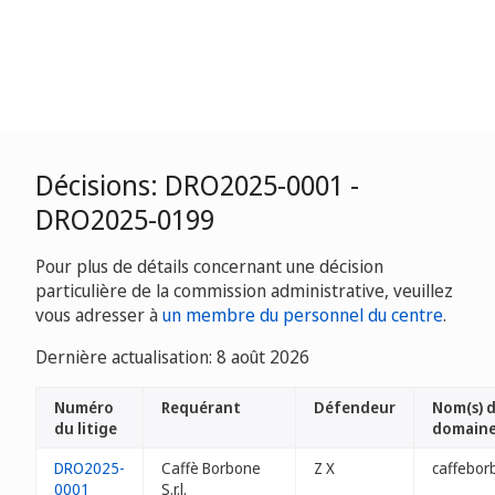
Décisions: DRO2025-0001 -
DRO2025-0199
Pour plus de détails concernant une décision
particulière de la commission administrative, veuillez
vous adresser à
un membre du personnel du centre
.
Dernière actualisation: 8 août 2026
Numéro
Requérant
Défendeur
Nom(s) 
du litige
domain
DRO2025-
Caffè Borbone
Z X
caffebor
0001
S.r.l.