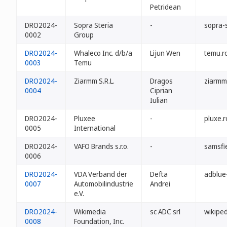
Petridean
DRO2024-
Sopra Steria
-
sopra-s
0002
Group
DRO2024-
Whaleco Inc. d/b/a
Lijun Wen
temu.r
0003
Temu
DRO2024-
Ziarmm S.R.L.
Dragos
ziarmm
0004
Ciprian
Iulian
DRO2024-
Pluxee
-
pluxe.r
0005
International
DRO2024-
VAFO Brands s.r.o.
-
samsfie
0006
DRO2024-
VDA Verband der
Defta
adblue
0007
Automobilindustrie
Andrei
e.V.
DRO2024-
Wikimedia
sc ADC srl
wikiped
0008
Foundation, Inc.