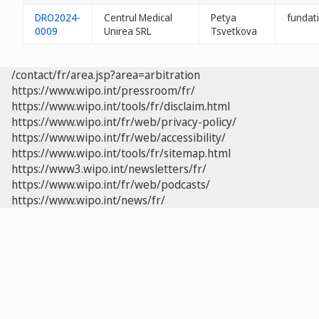
DRO2024-
Centrul Medical
Petya
fundat
0009
Unirea SRL
Tsvetkova
/contact/fr/area.jsp?area=arbitration
https://www.wipo.int/pressroom/fr/
https://www.wipo.int/tools/fr/disclaim.html
https://www.wipo.int/fr/web/privacy-policy/
https://www.wipo.int/fr/web/accessibility/
https://www.wipo.int/tools/fr/sitemap.html
https://www3.wipo.int/newsletters/fr/
https://www.wipo.int/fr/web/podcasts/
https://www.wipo.int/news/fr/