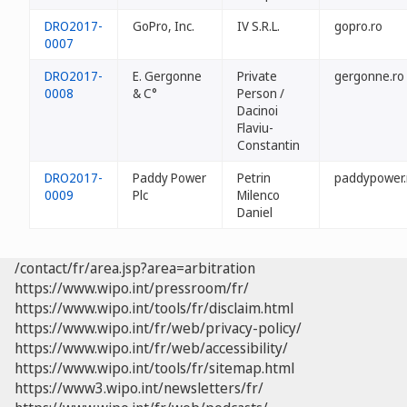
DRO2017-
GoPro, Inc.
IV S.R.L.
gopro.ro
0007
DRO2017-
E. Gergonne
Private
gergonne.ro
0008
& C°
Person /
Dacinoi
Flaviu-
Constantin
DRO2017-
Paddy Power
Petrin
paddypower.
0009
Plc
Milenco
Daniel
/contact/fr/area.jsp?area=arbitration
https://www.wipo.int/pressroom/fr/
https://www.wipo.int/tools/fr/disclaim.html
https://www.wipo.int/fr/web/privacy-policy/
https://www.wipo.int/fr/web/accessibility/
https://www.wipo.int/tools/fr/sitemap.html
https://www3.wipo.int/newsletters/fr/