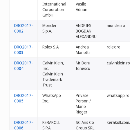
International
Vasile
Corporation
Adrian
GmbH
DRO2017-
Moncler
ANDRIES
moncler.ro
0002
S.p.A.
BOGDAN
ALEXANDRU
DRO2017-
Rolex S.A.
Andrea
rolex.ro
0003
Mariotti
DRO2017-
Calvin Klein,
Mr. Doru
calvinklein.ro
0004
Inc.
Ionescu
Calvin Klein
Trademark
Trust
DRO2017-
WhatsApp
Private
whatsapp.ro
0005
Inc.
Person /
Mario
Rieger
DRO2017-
KERAKOLL
SC Aris Co
kerakoll.com
0006
S.P.A.
Group SRL