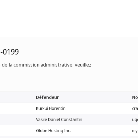
4-0199
e de la commission administrative, veuillez
Défendeur
No
Kurkui Florentin
cr
Vasile Daniel Constantin
ugg
Globe Hosting Inc.
my