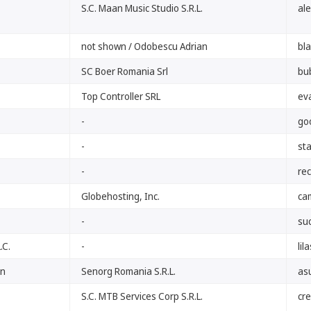
S.C. Maan Music Studio S.R.L.
al
not shown / Odobescu Adrian
bla
SC Boer Romania Srl
bu
Top Controller SRL
ev
-
go
-
st
-
re
Globehosting, Inc.
ca
-
su
.C.
-
lil
on
Senorg Romania S.R.L.
as
S.C. MTB Services Corp S.R.L.
cre