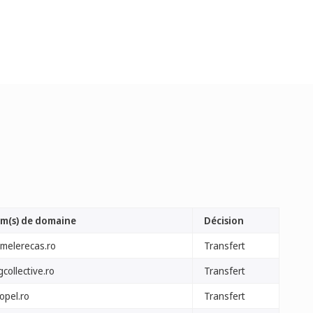
m(s) de domaine
Décision
amelerecas.ro
Transfert
collective.ro
Transfert
opel.ro
Transfert