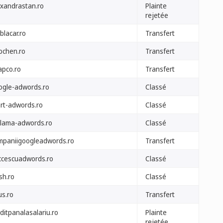
exandrastan.ro
Plainte
rejetée
blacar.ro
Transfert
bchen.ro
Transfert
apco.ro
Transfert
ogle-adwords.ro
Classé
art-adwords.ro
Classé
clama-adwords.ro
Classé
mpaniigoogleadwords.ro
Transfert
ccescuadwords.ro
Classé
ash.ro
Classé
us.ro
Transfert
ditpanalasalariu.ro
Plainte
rejetée