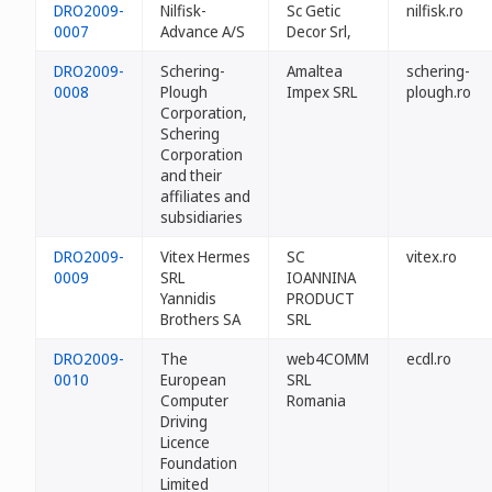
DRO2009-
Nilfisk-
Sc Getic
nilfisk.ro
0007
Advance A/S
Decor Srl,
DRO2009-
Schering-
Amaltea
schering-
0008
Plough
Impex SRL
plough.ro
Corporation,
Schering
Corporation
and their
affiliates and
subsidiaries
DRO2009-
Vitex Hermes
SC
vitex.ro
0009
SRL
IOANNINA
Yannidis
PRODUCT
Brothers SA
SRL
DRO2009-
The
web4COMM
ecdl.ro
0010
European
SRL
Computer
Romania
Driving
Licence
Foundation
Limited