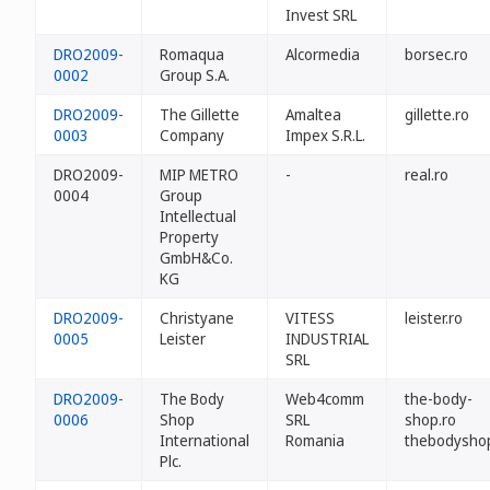
Invest SRL
DRO2009-
Romaqua
Alcormedia
borsec.ro
0002
Group S.A.
DRO2009-
The Gillette
Amaltea
gillette.ro
0003
Company
Impex S.R.L.
DRO2009-
MIP METRO
-
real.ro
0004
Group
Intellectual
Property
GmbH&Co.
KG
DRO2009-
Christyane
VITESS
leister.ro
0005
Leister
INDUSTRIAL
SRL
DRO2009-
The Body
Web4comm
the-body-
0006
Shop
SRL
shop.ro
International
Romania
thebodyshop
Plc.