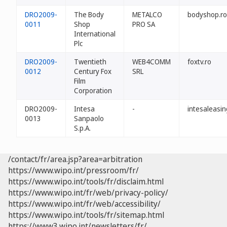
DRO2009-
The Body
METALCO
bodyshop.ro
0011
Shop
PRO SA
International
Plc
DRO2009-
Twentieth
WEB4COMM
foxtv.ro
0012
Century Fox
SRL
Film
Corporation
DRO2009-
Intesa
-
intesaleasin
0013
Sanpaolo
S.p.A.
/contact/fr/area.jsp?area=arbitration
https://www.wipo.int/pressroom/fr/
https://www.wipo.int/tools/fr/disclaim.html
https://www.wipo.int/fr/web/privacy-policy/
https://www.wipo.int/fr/web/accessibility/
https://www.wipo.int/tools/fr/sitemap.html
https://www3.wipo.int/newsletters/fr/