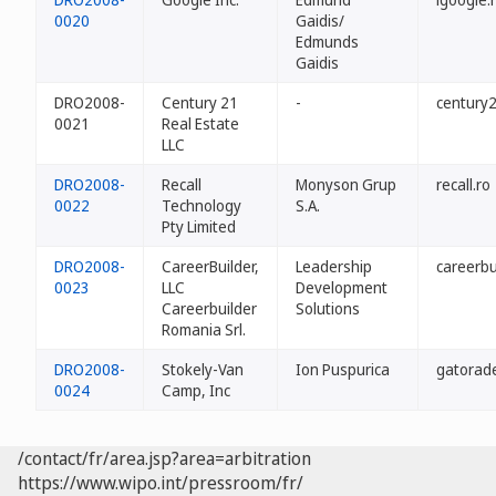
0020
Gaidis/
Edmunds
Gaidis
DRO2008-
Century 21
-
century2
0021
Real Estate
LLC
DRO2008-
Recall
Monyson Grup
recall.ro
0022
Technology
S.A.
Pty Limited
DRO2008-
CareerBuilder,
Leadership
careerbu
0023
LLC
Development
Careerbuilder
Solutions
Romania Srl.
DRO2008-
Stokely-Van
Ion Puspurica
gatorade
0024
Camp, Inc
/contact/fr/area.jsp?area=arbitration
https://www.wipo.int/pressroom/fr/