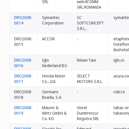
SRL
web4COMM
SRL ROMANIA
DRO2008-
Symantec
SC
symante
0014
Corporation
SOFTCONCEPT
S.R.L.,
DRO2008-
ACCOR
-
etaphote
0015
hotelfor
ibishotel
DRO2008-
Iglo
Relaxi Taxi
iglo.ro
0016
Nederland B.V.
DRO2008-
Honda Motor
SELECT
acura.co
0017
Co., Ltd.
MOTORS S.R.L.
DRO2008-
Germans
-
rubi.ro
0018
Boada, S.A.
DRO2008-
Maurer &
Viorel
tabac-ori
0019
Wirtz GmbH &
Dumitrescu/
tabacori
Co. KG
Registra SRL
DRO2008-
Google Inc.
Edmund
igoogle.