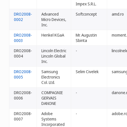
Impex S.R.L.
DRO2008-
Advanced
Softconcept
amd.ro
0002
Micro Devices,
Inc.
DRO2008-
Henkel KGaA
Mr. Augustin
moment.
0003
Sbinta
DRO2008-
Lincoln Electric
-
lincolnel
0004
Lincoln Global
Inc.
DRO2008-
Samsung
Selim Civelek
samsung
0005
Electronics
Col. Ltd.
DRO2008-
COMPAGNIE
-
danone.
0006
GERVAIS
DANONE
DRO2008-
Adobe
-
adobe.r
0007
Systems
Incorporated