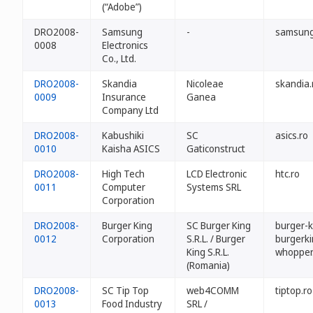
(“Adobe”)
DRO2008-
Samsung
-
samsung
0008
Electronics
Co., Ltd.
DRO2008-
Skandia
Nicoleae
skandia.
0009
Insurance
Ganea
Company Ltd
DRO2008-
Kabushiki
SC
asics.ro
0010
Kaisha ASICS
Gaticonstruct
DRO2008-
High Tech
LCD Electronic
htc.ro
0011
Computer
Systems SRL
Corporation
DRO2008-
Burger King
SC Burger King
burger-k
0012
Corporation
S.R.L. / Burger
burgerki
King S.R.L.
whopper
(Romania)
DRO2008-
SC Tip Top
web4COMM
tiptop.ro
0013
Food Industry
SRL /