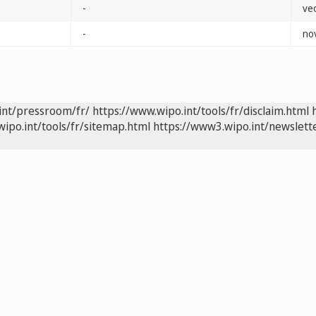
-
ve
-
no
int/pressroom/fr/
https://www.wipo.int/tools/fr/disclaim.html
wipo.int/tools/fr/sitemap.html
https://www3.wipo.int/newslette