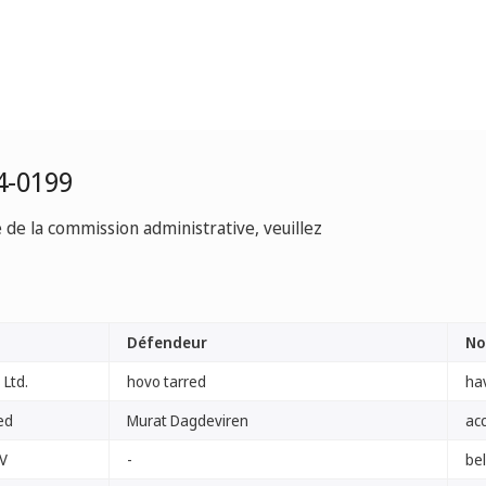
4-0199
e de la commission administrative, veuillez
Défendeur
No
 Ltd.
hovo tarred
ha
ed
Murat Dagdeviren
ac
NV
-
bel