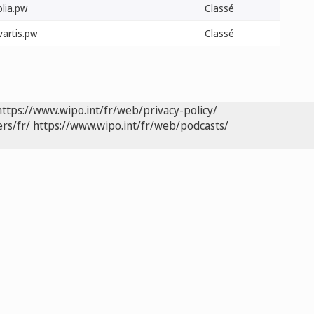
olia.pw
Classé
vartis.pw
Classé
https://www.wipo.int/fr/web/privacy-policy/
rs/fr/
https://www.wipo.int/fr/web/podcasts/