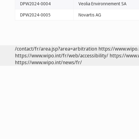
DPW2024-0004
Veolia Environnement SA
DPW2024-0005
Novartis AG
/contact/fr/area.jsp?area=arbitration
https://www.wipo.
https://www.wipo.int/fr/web/accessibility/
https://www.
https://www.wipo.int/news/fr/