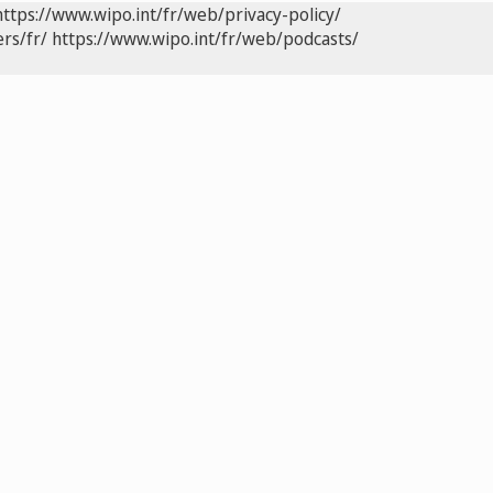
https://www.wipo.int/fr/web/privacy-policy/
rs/fr/
https://www.wipo.int/fr/web/podcasts/