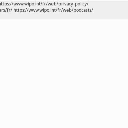
https://www.wipo.int/fr/web/privacy-policy/
rs/fr/
https://www.wipo.int/fr/web/podcasts/