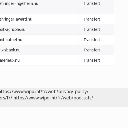
ehringer-lngelheim.nu
Transfert
ehringer-award.nu
Transfert
dit-agricole.nu
Transfert
editmutuel.nu
Transfert
tixisbank.nu
Transfert
omerieux.nu
Transfert
https://www.wipo.int/fr/web/privacy-policy/
rs/fr/
https://www.wipo.int/fr/web/podcasts/