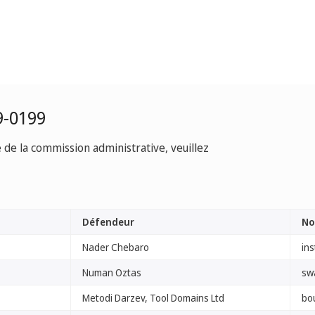
9-0199
e de la commission administrative, veuillez
Défendeur
No
Nader Chebaro
in
Numan Oztas
sw
Metodi Darzev, Tool Domains Ltd
bo