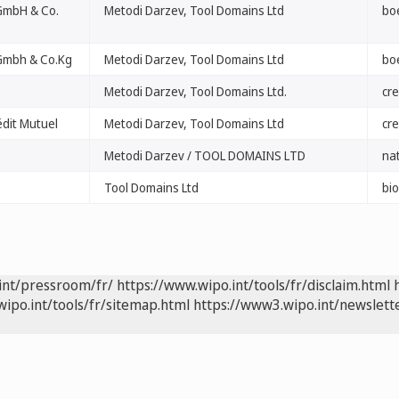
GmbH & Co.
Metodi Darzev, Tool Domains Ltd
bo
Gmbh & Co.Kg
Metodi Darzev, Tool Domains Ltd
bo
Metodi Darzev, Tool Domains Ltd.
cre
dit Mutuel
Metodi Darzev, Tool Domains Ltd
cr
Metodi Darzev / TOOL DOMAINS LTD
na
Tool Domains Ltd
bi
int/pressroom/fr/
https://www.wipo.int/tools/fr/disclaim.html
wipo.int/tools/fr/sitemap.html
https://www3.wipo.int/newslette