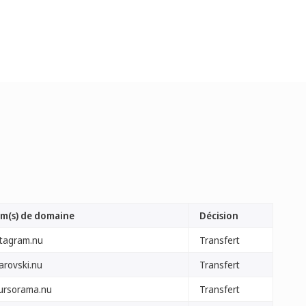
m(s) de domaine
Décision
stagram.nu
Transfert
arovski.nu
Transfert
ursorama.nu
Transfert