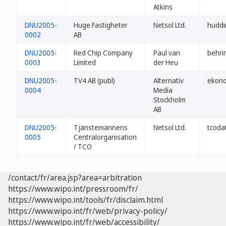
Atkins
DNU2005-
Huge Fastigheter
Netsol Ltd.
huddi
0002
AB
DNU2005-
Red Chip Company
Paul van
behri
0003
Limited
der Heu
DNU2005-
TV4 AB (publ)
Alternativ
ekono
0004
Media
Stockholm
AB
DNU2005-
Tjänstemännens
Netsol Ltd.
tcoda
0005
Centralorganisation
/ TCO
/contact/fr/area.jsp?area=arbitration
https://www.wipo.int/pressroom/fr/
https://www.wipo.int/tools/fr/disclaim.html
https://www.wipo.int/fr/web/privacy-policy/
https://www.wipo.int/fr/web/accessibility/