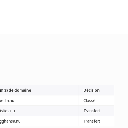
m(s) de domaine
Décision
pedia.nu
Classé
isties.nu
Transfert
ygghansa.nu
Transfert