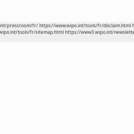
int/pressroom/fr/
https://www.wipo.int/tools/fr/disclaim.html
wipo.int/tools/fr/sitemap.html
https://www3.wipo.int/newslette