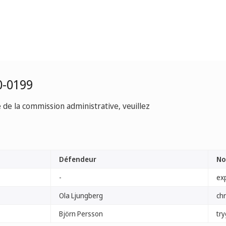
0-0199
e de la commission administrative, veuillez
Défendeur
No
-
ex
Ola Ljungberg
chr
Björn Persson
tr