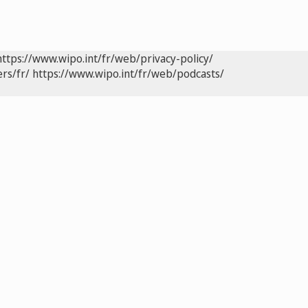
https://www.wipo.int/fr/web/privacy-policy/
rs/fr/
https://www.wipo.int/fr/web/podcasts/