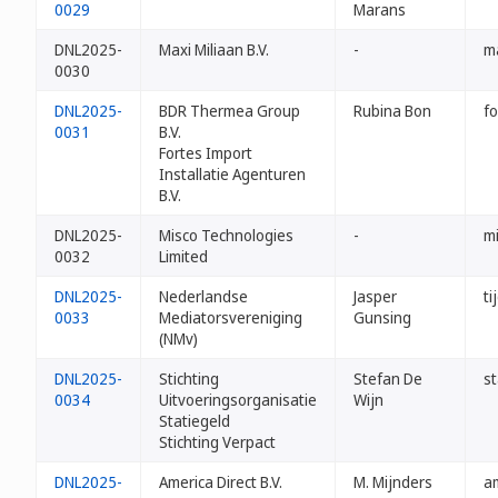
0029
Marans
DNL2025-
Maxi Miliaan B.V.
-
m
0030
DNL2025-
BDR Thermea Group
Rubina Bon
fo
0031
B.V.
Fortes Import
Installatie Agenturen
B.V.
DNL2025-
Misco Technologies
-
mi
0032
Limited
DNL2025-
Nederlandse
Jasper
ti
0033
Mediatorsvereniging
Gunsing
(NMv)
DNL2025-
Stichting
Stefan De
st
0034
Uitvoeringsorganisatie
Wijn
Statiegeld
Stichting Verpact
DNL2025-
America Direct B.V.
M. Mijnders
am