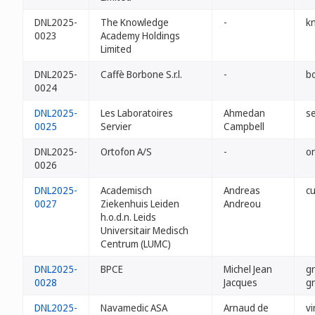
DNL2025-
The Knowledge
-
k
0023
Academy Holdings
Limited
DNL2025-
Caffè Borbone S.r.l.
-
b
0024
DNL2025-
Les Laboratoires
Ahmedan
se
0025
Servier
Campbell
DNL2025-
Ortofon A/S
-
or
0026
DNL2025-
Academisch
Andreas
cu
0027
Ziekenhuis Leiden
Andreou
h.o.d.n. Leids
Universitair Medisch
Centrum (LUMC)
DNL2025-
BPCE
Michel Jean
g
0028
Jacques
g
DNL2025-
Navamedic ASA
Arnaud de
vi