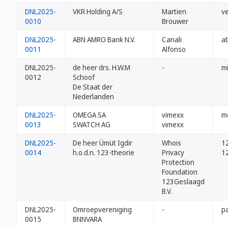
DNL2025-
VKR Holding A/S
Martien
v
0010
Brouwer
DNL2025-
ABN AMRO Bank N.V.
Canali
a
0011
Alfonso
DNL2025-
de heer drs. H.W.M
-
mi
0012
Schoof
De Staat der
Nederlanden
DNL2025-
OMEGA SA
vimexx
m
0013
SWATCH AG
vimexx
DNL2025-
De heer Ümüt Igdir
Whois
12
0014
h.o.d.n. 123-theorie
Privacy
1
Protection
Foundation
123Geslaagd
B.V.
DNL2025-
Omroepvereniging
-
p
0015
BNNVARA