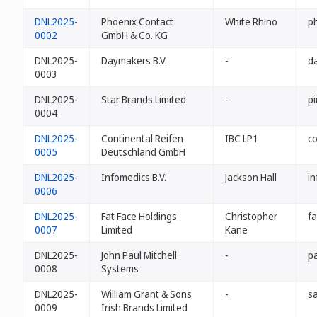
DNL2025-
Phoenix Contact
White Rhino
ph
0002
GmbH & Co. KG
DNL2025-
Daymakers B.V.
-
d
0003
DNL2025-
Star Brands Limited
-
pi
0004
DNL2025-
Continental Reifen
IBC LP1
co
0005
Deutschland GmbH
DNL2025-
Infomedics B.V.
Jackson Hall
in
0006
DNL2025-
Fat Face Holdings
Christopher
fa
0007
Limited
Kane
DNL2025-
John Paul Mitchell
-
pa
0008
Systems
DNL2025-
William Grant & Sons
-
sa
0009
Irish Brands Limited