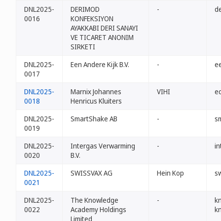
DNL2025-
DERIMOD
-
de
0016
KONFEKSIYON
AYAKKABI DERI SANAYI
VE TICARET ANONIM
SIRKETI
DNL2025-
Een Andere Kijk B.V.
-
ee
0017
DNL2025-
Marnix Johannes
VIHI
ec
0018
Henricus Kluiters
DNL2025-
SmartShake AB
-
s
0019
DNL2025-
Intergas Verwarming
-
in
0020
B.V.
DNL2025-
SWISSVAX AG
Hein Kop
sw
0021
DNL2025-
The Knowledge
-
k
0022
Academy Holdings
k
Limited