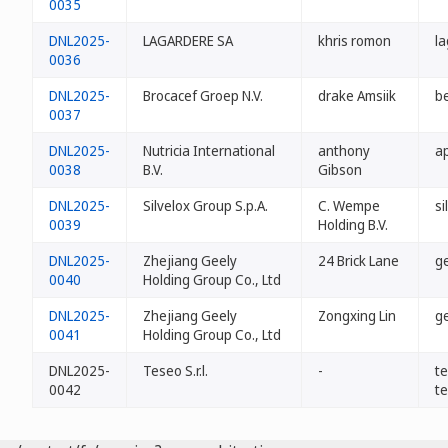
0035
DNL2025-
LAGARDERE SA
khris romon
la
0036
DNL2025-
Brocacef Groep N.V.
drake Amsiik
b
0037
DNL2025-
Nutricia International
anthony
ap
0038
B.V.
Gibson
DNL2025-
Silvelox Group S.p.A.
C. Wempe
si
0039
Holding B.V.
DNL2025-
Zhejiang Geely
24 Brick Lane
ge
0040
Holding Group Co., Ltd
DNL2025-
Zhejiang Geely
Zongxing Lin
ge
0041
Holding Group Co., Ltd
DNL2025-
Teseo S.r.l.
-
te
0042
te