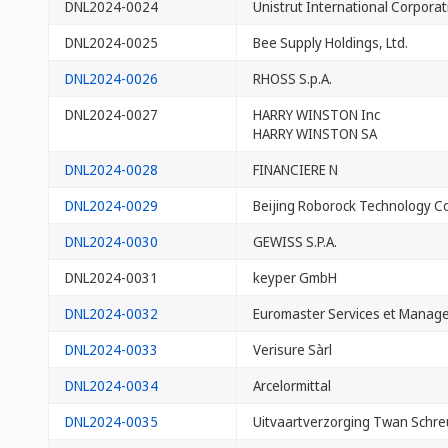
DNL2024-0024
Unistrut International Corporat
DNL2024-0025
Bee Supply Holdings, Ltd.
DNL2024-0026
RHOSS S.p.A.
DNL2024-0027
HARRY WINSTON Inc
HARRY WINSTON SA
DNL2024-0028
FINANCIERE N
DNL2024-0029
Beijing Roborock Technology Co.
DNL2024-0030
GEWISS S.P.A.
DNL2024-0031
keyper GmbH
DNL2024-0032
Euromaster Services et Manag
DNL2024-0033
Verisure Sàrl
DNL2024-0034
Arcelormittal
DNL2024-0035
Uitvaartverzorging Twan Schreur