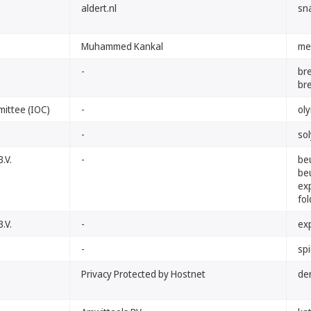
aldert.nl
sna
Muhammed Kankal
met
-
br
br
mittee (IOC)
-
ol
-
sol
.V.
-
be
be
exp
fol
.V.
-
ex
-
spi
Privacy Protected by Hostnet
de