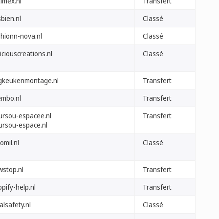
imex.nl
Transfert
sbien.nl
Classé
shionn-nova.nl
Classé
iciouscreations.nl
Classé
gkeukenmontage.nl
Transfert
embo.nl
Transfert
ursou-espacee.nl
Transfert
ursou-espace.nl
tomil.nl
Classé
wstop.nl
Transfert
pify-help.nl
Transfert
alsafety.nl
Classé