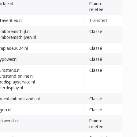
ckje.nl
Plainte
rejetée
averified.nl
Transfert
emboremschijf.nl
Classé
emboremschijven.nl
ympiade2024.nl
Classé
ypower.nl
Classé
ursstand.nl
Classé
ursstand-online.nl
odisplayservice.nl
derdisplay.nl
poexhibitionstands.nl
Classé
gen.nl
Classé
nkwerkt.nl
Plainte
rejetée