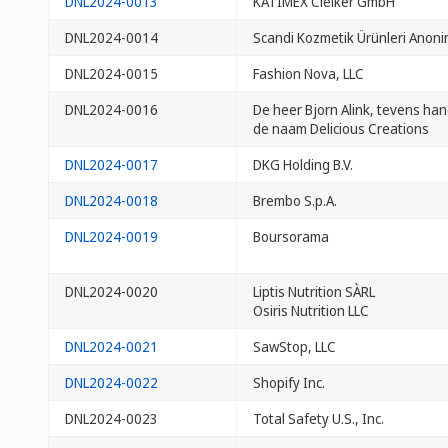
DNL2024-0013
KATIMEX Cielker GmbH
DNL2024-0014
Scandi Kozmetik Ürünleri Anonim
DNL2024-0015
Fashion Nova, LLC
DNL2024-0016
De heer Bjorn Alink, tevens ha
de naam Delicious Creations
DNL2024-0017
DKG Holding B.V.
DNL2024-0018
Brembo S.p.A.
DNL2024-0019
Boursorama
DNL2024-0020
Liptis Nutrition SÀRL
Osiris Nutrition LLC
DNL2024-0021
SawStop, LLC
DNL2024-0022
Shopify Inc.
DNL2024-0023
Total Safety U.S., Inc.