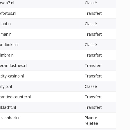
bsea7.nl
Classé
fortus.nl
Transfert
laat.nl
Classé
oman.nl
Transfert
undboks.nl
Classé
imbra.nl
Transfert
ec-industries.nl
Transfert
city-casino.nl
Transfert
ifyip.nl
Classé
antiedicounter.nl
Transfert
klacht.nl
Transfert
pcashback.nl
Plainte
rejetée