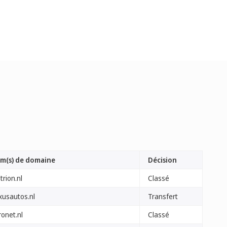
m(s) de domaine
Décision
ltrion.nl
Classé
xusautos.nl
Transfert
ronet.nl
Classé