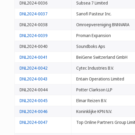
DNL2024-0036
Subsea 7 Limited
DNL2024-0037
Sanofi Pasteur Inc.
DNL2024-0038
Omroepvereniging BNNVARA
DNL2024-0039
Proman Expansion
DNL2024-0040
Soundboks Aps
DNL2024-0041
BeiGene Switzerland GmbH
DNL2024-0042
Cytec Industries B.V.
DNL2024-0043
Entain Operations Limited
DNL2024-0044
Potter Clarkson LLP
DNL2024-0045
Elmar Reizen B.V.
DNL2024-0046
Koninklijke KPN N.V.
DNL2024-0047
Top Online Partners Group Limi