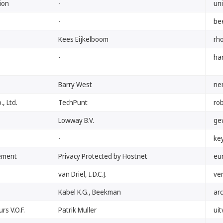
ion
-
uni
-
be
Kees Eijkelboom
rho
-
ha
Barry West
ne
, Ltd.
TechPunt
rob
Lowway B.V.
gew
-
key
ement
Privacy Protected by Hostnet
eu
van Driel, I.D.C.J.
ver
Kabel K.G., Beekman
arc
s V.O.F.
Patrik Muller
ui