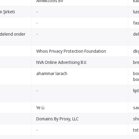
Amwittools BV
kat
 Şirketi
-
lui
-
fa
ndelend onder
-
del
Whois Privacy Protection Foundation
dk
NVA Online Advertising B.V.
br
ahammar larach
bo
bo
-
lip
Ye Li
sa
Domains By Proxy, LLC
sho
-
tot