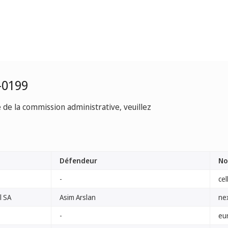
-0199
e de la commission administrative, veuillez
Défendeur
No
-
cel
l SA
Asim Arslan
ne
-
eu