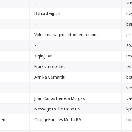
-
su
Richard Eijpen
bey
-
bar
Volder managementondersteuning
pr
-
so
Xiqing Bai
tev
Mark van der Lee
cyt
Annika Gerhardt
bet
-
ver
Juan Carlos Herrera Murgas
vak
Message to the Moon B.V.
kpn
ted
OrangeBuddies Media B.V.
to