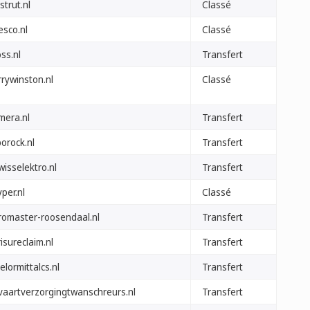
strut.nl
Classé
esco.nl
Classé
ss.nl
Transfert
rrywinston.nl
Classé
mera.nl
Transfert
orock.nl
Transfert
isselektro.nl
Transfert
per.nl
Classé
romaster-roosendaal.nl
Transfert
isureclaim.nl
Transfert
elormittalcs.nl
Transfert
tvaartverzorgingtwanschreurs.nl
Transfert