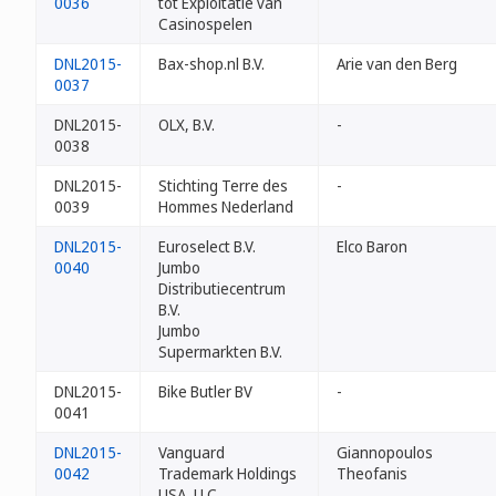
0036
tot Exploitatie van
Casinospelen
DNL2015-
Bax-shop.nl B.V.
Arie van den Berg
0037
DNL2015-
OLX, B.V.
-
0038
DNL2015-
Stichting Terre des
-
0039
Hommes Nederland
DNL2015-
Euroselect B.V.
Elco Baron
0040
Jumbo
Distributiecentrum
B.V.
Jumbo
Supermarkten B.V.
DNL2015-
Bike Butler BV
-
0041
DNL2015-
Vanguard
Giannopoulos
0042
Trademark Holdings
Theofanis
USA, LLC