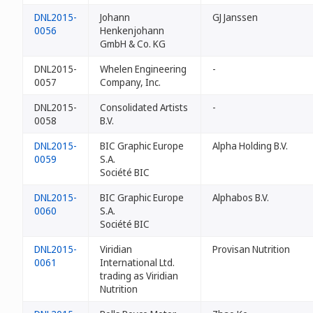
DNL2015-
Johann
GJ Janssen
0056
Henkenjohann
GmbH & Co. KG
DNL2015-
Whelen Engineering
-
0057
Company, Inc.
DNL2015-
Consolidated Artists
-
0058
B.V.
DNL2015-
BIC Graphic Europe
Alpha Holding B.V.
0059
S.A.
Société BIC
DNL2015-
BIC Graphic Europe
Alphabos B.V.
0060
S.A.
Société BIC
DNL2015-
Viridian
Provisan Nutrition
0061
International Ltd.
trading as Viridian
Nutrition