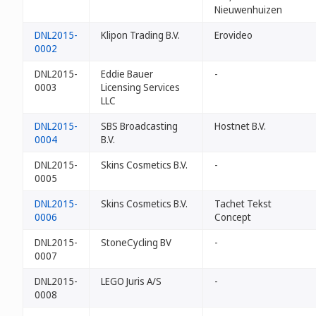
Nieuwenhuizen
DNL2015-
Klipon Trading B.V.
Erovideo
0002
DNL2015-
Eddie Bauer
-
0003
Licensing Services
LLC
DNL2015-
SBS Broadcasting
Hostnet B.V.
0004
B.V.
DNL2015-
Skins Cosmetics B.V.
-
0005
DNL2015-
Skins Cosmetics B.V.
Tachet Tekst
0006
Concept
DNL2015-
StoneCycling BV
-
0007
DNL2015-
LEGO Juris A/S
-
0008