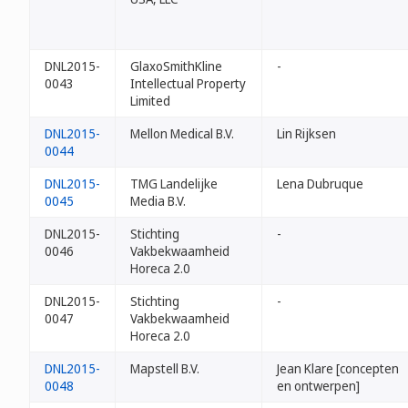
DNL2015-
GlaxoSmithKline
-
0043
Intellectual Property
Limited
DNL2015-
Mellon Medical B.V.
Lin Rijksen
0044
DNL2015-
TMG Landelijke
Lena Dubruque
0045
Media B.V.
DNL2015-
Stichting
-
0046
Vakbekwaamheid
Horeca 2.0
DNL2015-
Stichting
-
0047
Vakbekwaamheid
Horeca 2.0
DNL2015-
Mapstell B.V.
Jean Klare [concepten
0048
en ontwerpen]