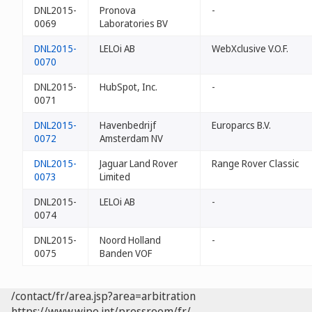
DNL2015-
Pronova
-
0069
Laboratories BV
DNL2015-
LELOi AB
WebXclusive V.O.F.
0070
DNL2015-
HubSpot, Inc.
-
0071
DNL2015-
Havenbedrijf
Europarcs B.V.
0072
Amsterdam NV
DNL2015-
Jaguar Land Rover
Range Rover Classic
0073
Limited
DNL2015-
LELOi AB
-
0074
DNL2015-
Noord Holland
-
0075
Banden VOF
/contact/fr/area.jsp?area=arbitration
https://www.wipo.int/pressroom/fr/