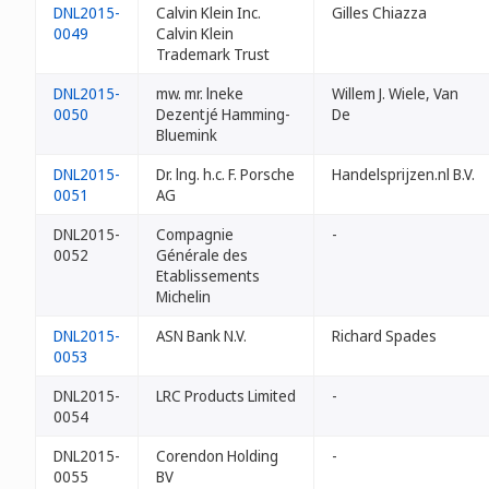
DNL2015-
Calvin Klein Inc.
Gilles Chiazza
0049
Calvin Klein
Trademark Trust
DNL2015-
mw. mr. lneke
Willem J. Wiele, Van
0050
Dezentjé Hamming-
De
Bluemink
DNL2015-
Dr. lng. h.c. F. Porsche
Handelsprijzen.nl B.V.
0051
AG
DNL2015-
Compagnie
-
0052
Générale des
Etablissements
Michelin
DNL2015-
ASN Bank N.V.
Richard Spades
0053
DNL2015-
LRC Products Limited
-
0054
DNL2015-
Corendon Holding
-
0055
BV