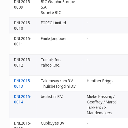
DNL2015-
BIC Graphic Europe
-
0009
S.A.
Société BIC
DNL2015-
FOREO Limited
-
0010
DNL2015-
Emile Jongboer
-
0011
DNL2015-
Tumblr, Inc.
-
0012
Yahoo! Inc.
DNL2015-
Takeaway.com B.V.
Heather Briggs
0013
Thuisbezorgd.nl B.V
DNL2015-
beslist.nl B.V.
Mieke Kassing /
0014
Geoffrey / Marcel
Tukkers / X
Mandemakers
DNL2015-
CubicEyes BV
-