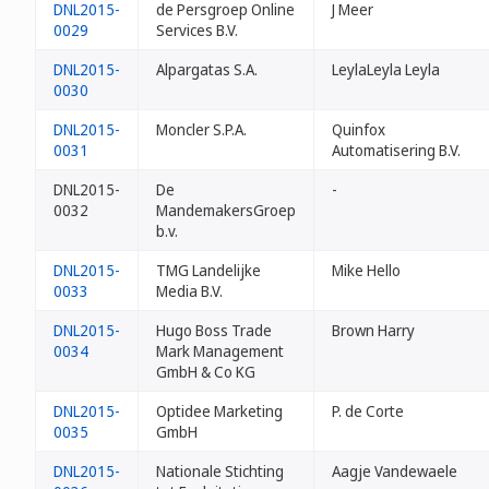
DNL2015-
de Persgroep Online
J Meer
0029
Services B.V.
DNL2015-
Alpargatas S.A.
LeylaLeyla Leyla
0030
DNL2015-
Moncler S.P.A.
Quinfox
0031
Automatisering B.V.
DNL2015-
De
-
0032
MandemakersGroep
b.v.
DNL2015-
TMG Landelijke
Mike Hello
0033
Media B.V.
DNL2015-
Hugo Boss Trade
Brown Harry
0034
Mark Management
GmbH & Co KG
DNL2015-
Optidee Marketing
P. de Corte
0035
GmbH
DNL2015-
Nationale Stichting
Aagje Vandewaele