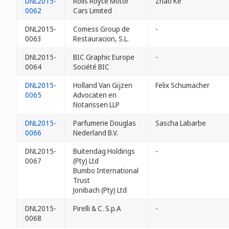
DNL2015-
Rolls Royce Motor
Zhao Ke
0062
Cars Limited
DNL2015-
Comess Group de
-
0063
Restauracion, S.L.
DNL2015-
BIC Graphic Europe
-
0064
Société BIC
DNL2015-
Holland Van Gijzen
Felix Schumacher
0065
Advocaten en
Notarissen LLP
DNL2015-
Parfumerie Douglas
Sascha Labarbe
0066
Nederland B.V.
DNL2015-
Buitendag Holdings
-
0067
(Pty) Ltd
Bumbo International
Trust
Jonibach (Pty) Ltd
DNL2015-
Pirelli & C. S.p.A
-
0068