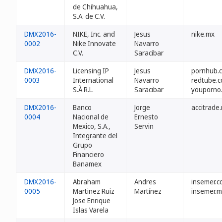
de Chihuahua,
S.A. de C.V.
DMX2016-
NIKE, Inc. and
Jesus
nike.mx
0002
Nike Innovate
Navarro
C.V.
Saracibar
DMX2016-
Licensing IP
Jesus
pornhub.
0003
International
Navarro
redtube.
S.À R.L.
Saracibar
youporno
DMX2016-
Banco
Jorge
accitrade
0004
Nacional de
Ernesto
Mexico, S.A.,
Servin
Integrante del
Grupo
Financiero
Banamex
DMX2016-
Abraham
Andres
insemer.
0005
Martinez Ruiz
Martínez
insemer.
Jose Enrique
Islas Varela