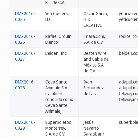
R.L. de C.V.
DMX2016-
Yeti Coolers,
Oscar Garza,
yeticoole
0025
LLC
HID
yeticoole
CREATIVE
DMX2016-
Rafael Orquín
Triara.Com,
rodicel.c
0026
Blanco
S.A. de C.V.
DMX2016-
Belden, Inc.
Besten Wire
belden.c
0027
and Cable de
México S.A.
de C.V.
DMX2016-
Ceva Sante
Ivan
adaptil.c
0028
Animale S.A
Fernandez
adaptil.m
(también
de Lara
feliway.c
conocida como
feliway.m
Ceva Sante
Animale)
DMX2016-
Superboletos
Jesús
superbol
0029
Monterrey,
Navarro
S.A. de C.V.
Saracibar /