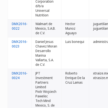
Corporation
d/b/a
Universal
Nutrition
DMX2016-
Walmart de
Hector
juguetila
0022
Mexico, S.A.B.
Munoz
juguetila
de C.V.
Aguayo
DMX2016-
Daniel Jesus
Luis bonequi
administr
0023
Chavez Moran
Desarrollo
Marina
Vallarta, S.A.
de C.V.
DMX2016-
JPT
Roberto
xtraize.m
0024
Investment
Enrique De la
xtrasize.
Partners
Cruz Lamas
Limited
Piotr Wojciech
Pawelec
Tech Mind
Mexico, S. de