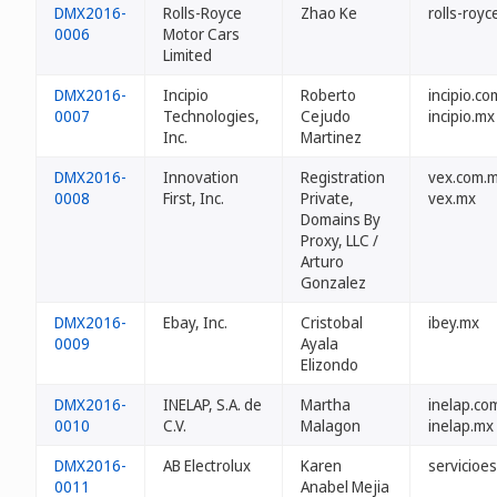
DMX2016-
Rolls-Royce
Zhao Ke
rolls-roy
0006
Motor Cars
Limited
DMX2016-
Incipio
Roberto
incipio.c
0007
Technologies,
Cejudo
incipio.mx
Inc.
Martinez
DMX2016-
Innovation
Registration
vex.com.
0008
First, Inc.
Private,
vex.mx
Domains By
Proxy, LLC /
Arturo
Gonzalez
DMX2016-
Ebay, Inc.
Cristobal
ibey.mx
0009
Ayala
Elizondo
DMX2016-
INELAP, S.A. de
Martha
inelap.co
0010
C.V.
Malagon
inelap.mx
DMX2016-
AB Electrolux
Karen
servicioe
0011
Anabel Mejia