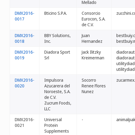
Mellado
DMX2016-
Bticino S.P.A.
Consorcio
zucchini.
0017
Eurocon, S.A.
de C.V.
DMX2016-
BBY Solutions,
Juan
bestbuiy.
0018
Inc.
Hernandez
bestbuiy.
DMX2016-
Diadora Sport
Jack Ilitzky
diadorauti
0019
Srl
Kreimerman
diadorauti
utilitydi
utilitydia
DMX2016-
Impulsora
Socorro
zucarmex
0020
Azucarera del
Renee Flores
Noroeste, S.A.
Nunez
de C.V.
Zucrum Foods,
LLC
DMX2016-
Universal
-
animalpa
0021
Protein
Supplements