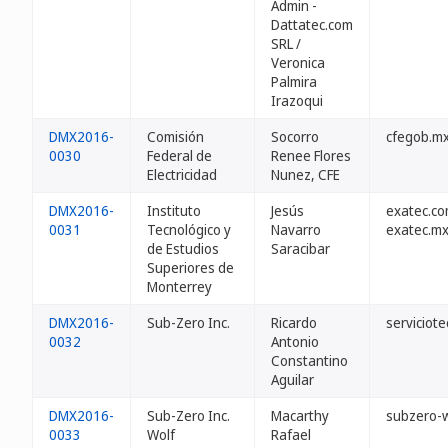
Admin -
Dattatec.com
SRL /
Veronica
Palmira
Irazoqui
DMX2016-
Comisión
Socorro
cfegob.m
0030
Federal de
Renee Flores
Electricidad
Nunez, CFE
DMX2016-
Instituto
Jesús
exatec.c
0031
Tecnológico y
Navarro
exatec.m
de Estudios
Saracibar
Superiores de
Monterrey
DMX2016-
Sub-Zero Inc.
Ricardo
serviciot
0032
Antonio
Constantino
Aguilar
DMX2016-
Sub-Zero Inc.
Macarthy
subzero-
0033
Wolf
Rafael