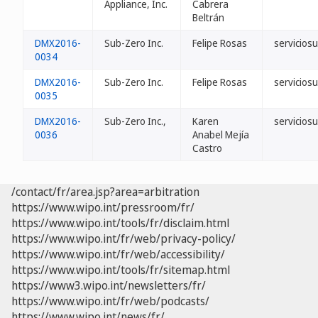
Appliance, Inc.
Cabrera
Beltrán
DMX2016-
Sub-Zero Inc.
Felipe Rosas
servicios
0034
DMX2016-
Sub-Zero Inc.
Felipe Rosas
servicios
0035
DMX2016-
Sub-Zero Inc.,
Karen
servicios
0036
Anabel Mejía
Castro
/contact/fr/area.jsp?area=arbitration
https://www.wipo.int/pressroom/fr/
https://www.wipo.int/tools/fr/disclaim.html
https://www.wipo.int/fr/web/privacy-policy/
https://www.wipo.int/fr/web/accessibility/
https://www.wipo.int/tools/fr/sitemap.html
https://www3.wipo.int/newsletters/fr/
https://www.wipo.int/fr/web/podcasts/
https://www.wipo.int/news/fr/