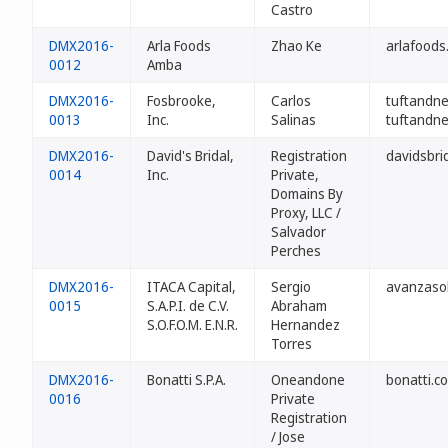
Castro
DMX2016-
Arla Foods
Zhao Ke
arlafoods
0012
Amba
DMX2016-
Fosbrooke,
Carlos
tuftandn
0013
Inc.
Salinas
tuftandn
DMX2016-
David's Bridal,
Registration
davidsbri
0014
Inc.
Private,
Domains By
Proxy, LLC /
Salvador
Perches
DMX2016-
ITACA Capital,
Sergio
avanzaso
0015
S.A.P.I. de C.V.
Abraham
S.O.F.O.M. E.N.R.
Hernandez
Torres
DMX2016-
Bonatti S.P.A.
Oneandone
bonatti.c
0016
Private
Registration
/ Jose