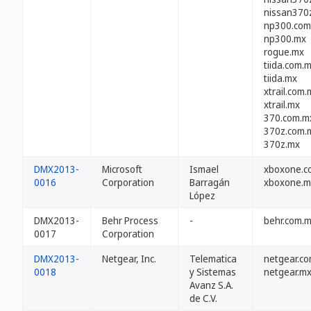
nissan370
np300.com
np300.mx
rogue.mx
tiida.com.
tiida.mx
xtrail.com.
xtrail.mx
370.com.m
370z.com.
370z.mx
DMX2013-
Microsoft
Ismael
xboxone.c
0016
Corporation
Barragán
xboxone.m
López
DMX2013-
Behr Process
-
behr.com.
0017
Corporation
DMX2013-
Netgear, Inc.
Telematica
netgear.c
0018
y Sistemas
netgear.m
Avanz S.A.
de C.V.