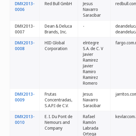
DMX2013-
Red Bull GmbH
Jesus
redbull.co
0006
Navarro
Saracibar
DMX2013-
Dean & Deluca
-
deandeluc
0007
Brands, Inc.
deandeluc
DMX2013-
HID Global
elntegre
fargo.com
0008
Corporation
S.A. de C. V
Javier
Ramirez
Javier
Ramiro
Ramirez
Romero
DMX2013-
Frutas
Jesus
jarritos.c
0009
Concentradas,
Navarro
S.A.P.I de C.V.
Saracibar
DMX2013-
E. I. Du Pont de
Rafael
kevlar.com
0010
Nemours and
Ramón
Company
Labrada
Ortega