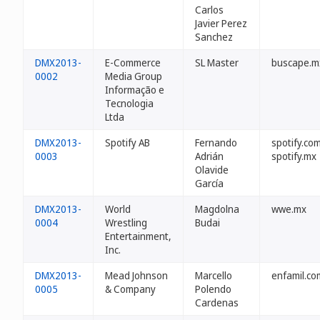
Carlos
Javier Perez
Sanchez
DMX2013-
E-Commerce
SL Master
buscape.m
0002
Media Group
Informação e
Tecnologia
Ltda
DMX2013-
Spotify AB
Fernando
spotify.co
0003
Adrián
spotify.mx
Olavide
García
DMX2013-
World
Magdolna
wwe.mx
0004
Wrestling
Budai
Entertainment,
Inc.
DMX2013-
Mead Johnson
Marcello
enfamil.co
0005
& Company
Polendo
Cardenas