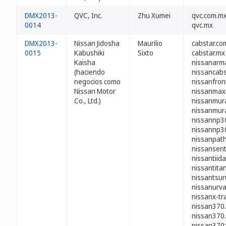
DMX2013-
QVC, Inc.
Zhu Xumei
qvc.com.m
0014
qvc.mx
DMX2013-
Nissan Jidosha
Maurilio
cabstar.co
0015
Kabushiki
Sixto
cabstar.mx
Kaisha
nissanarm
(haciendo
nissancabs
negocios como
nissanfron
Nissan Motor
nissanmax
Co., Ltd.)
nissanmur
nissanmur
nissannp3
nissannp3
nissanpath
nissansen
nissantiid
nissantita
nissantsur
nissanurv
nissanx-tra
nissan370
nissan370
nissan370