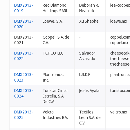
DMX2013-
Red Diamond
Deborah R.
lee-cooper
0019
Holdings SARL
Heacock
DMX2013-
Loewe, S.A.
Xu Shaohe
loewe.mx
0020
DMX2013-
Coppel, S.A. de
-
coppel.co
0021
C.V.
coppel.mx
DMX2013-
TCF CO. LLC
Salvador
cheesecak
0022
Alvarado
thecheese
thecheese
DMX2013-
Plantronics,
L.R.D.F.
plantronic
0023
Inc.
DMX2013-
Turistar Cinco
Jesús Ayala
turistar.c
0024
Estrella, S.A.
De C.V.
DMX2013-
Velcro
Textiles
velcro.mx
0025
Industries B.V.
Leon S.A. de
C.V.