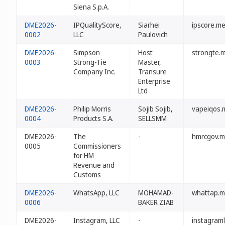
Siena S.p.A.
DME2026-
IPQualityScore,
Siarhei
ipscore.m
0002
LLC
Paulovich
DME2026-
Simpson
Host
strongte.
0003
Strong-Tie
Master,
Company Inc.
Transure
Enterprise
Ltd
DME2026-
Philip Morris
Sojib Sojib,
vapeiqos.
0004
Products S.A.
SELLSMM
DME2026-
The
-
hmrcgov.
0005
Commissioners
for HM
Revenue and
Customs
DME2026-
WhatsApp, LLC
MOHAMAD-
whattap.
0006
BAKER ZIAB
DME2026-
Instagram, LLC
-
instagram