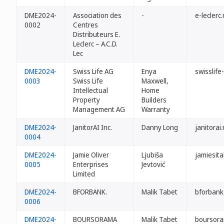
DME2024-
Association des
-
e-leclerc
0002
Centres
Distributeurs E.
Leclerc – A.C.D.
Lec
DME2024-
Swiss Life AG
Enya
swisslif
0003
Swiss Life
Maxwell,
Intellectual
Home
Property
Builders
Management AG
Warranty
DME2024-
JanitorAI Inc.
Danny Long
janitorai
0004
DME2024-
Jamie Oliver
Ljubiša
jamiesita
0005
Enterprises
Jevtović
Limited
DME2024-
BFORBANK.
Malik Tabet
bforbank
0006
DME2024-
BOURSORAMA
Malik Tabet
boursor