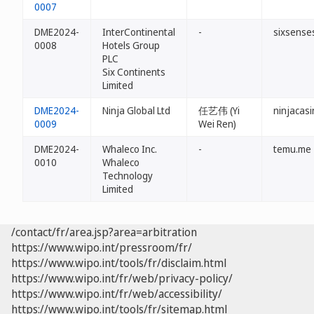
0007
DME2024-
InterContinental
-
sixsense
0008
Hotels Group
PLC
Six Continents
Limited
DME2024-
Ninja Global Ltd
任艺伟 (Yi
ninjacas
0009
Wei Ren)
DME2024-
Whaleco Inc.
-
temu.me
0010
Whaleco
Technology
Limited
/contact/fr/area.jsp?area=arbitration
https://www.wipo.int/pressroom/fr/
https://www.wipo.int/tools/fr/disclaim.html
https://www.wipo.int/fr/web/privacy-policy/
https://www.wipo.int/fr/web/accessibility/
https://www.wipo.int/tools/fr/sitemap.html