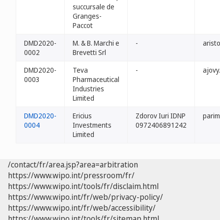
succursale de
Granges-
Paccot
DMD2020-
M. & B. Marchi e
-
arist
0002
Brevetti Srl
DMD2020-
Teva
-
ajovy
0003
Pharmaceutical
Industries
Limited
DMD2020-
Ericius
Zdorov Iuri IDNP
parim
0004
Investments
0972406891242
Limited
/contact/fr/area.jsp?area=arbitration
https://www.wipo.int/pressroom/fr/
https://www.wipo.int/tools/fr/disclaim.html
https://www.wipo.int/fr/web/privacy-policy/
https://www.wipo.int/fr/web/accessibility/
https://www.wipo.int/tools/fr/sitemap.html