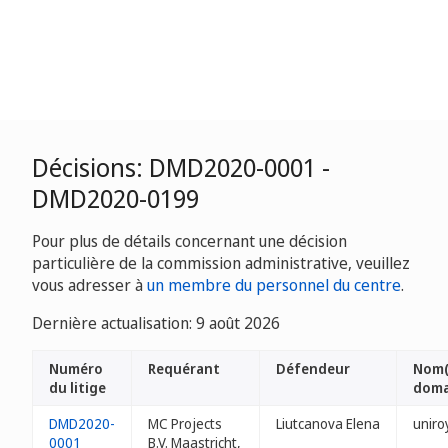
Décisions: DMD2020-0001 -
DMD2020-0199
Pour plus de détails concernant une décision
particulière de la commission administrative, veuillez
vous adresser à
un membre du personnel du centre
.
Dernière actualisation: 9 août 2026
Numéro
Requérant
Défendeur
Nom(
du litige
doma
DMD2020-
MC Projects
Liutcanova Elena
uniro
0001
B.V. Maastricht,