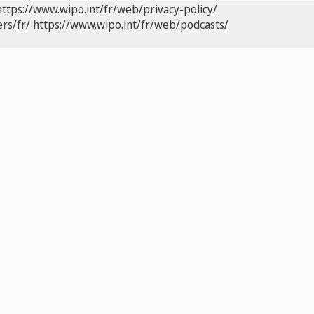
https://www.wipo.int/fr/web/privacy-policy/
rs/fr/
https://www.wipo.int/fr/web/podcasts/