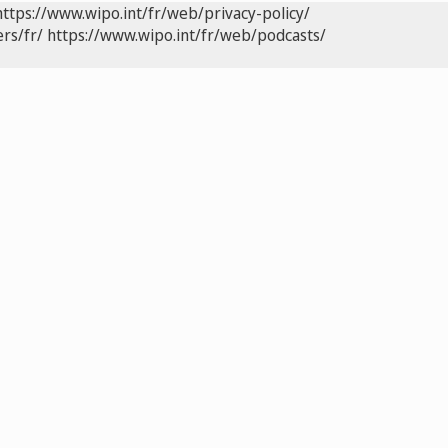
https://www.wipo.int/fr/web/privacy-policy/
rs/fr/
https://www.wipo.int/fr/web/podcasts/