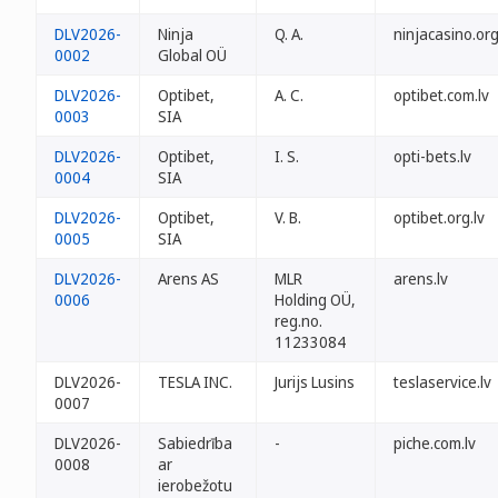
DLV2026-
Ninja
Q. A.
ninjacasino.org
0002
Global OÜ
DLV2026-
Optibet,
A. C.
optibet.com.lv
0003
SIA
DLV2026-
Optibet,
I. S.
opti-bets.lv
0004
SIA
DLV2026-
Optibet,
V. B.
optibet.org.lv
0005
SIA
DLV2026-
Arens AS
MLR
arens.lv
0006
Holding OÜ,
reg.no.
11233084
DLV2026-
TESLA INC.
Jurijs Lusins
teslaservice.lv
0007
DLV2026-
Sabiedrība
-
piche.com.lv
0008
ar
ierobežotu