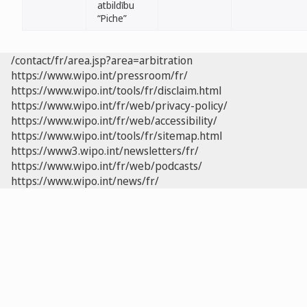
atbildību
“Piche”
/contact/fr/area.jsp?area=arbitration
https://www.wipo.int/pressroom/fr/
https://www.wipo.int/tools/fr/disclaim.html
https://www.wipo.int/fr/web/privacy-policy/
https://www.wipo.int/fr/web/accessibility/
https://www.wipo.int/tools/fr/sitemap.html
https://www3.wipo.int/newsletters/fr/
https://www.wipo.int/fr/web/podcasts/
https://www.wipo.int/news/fr/