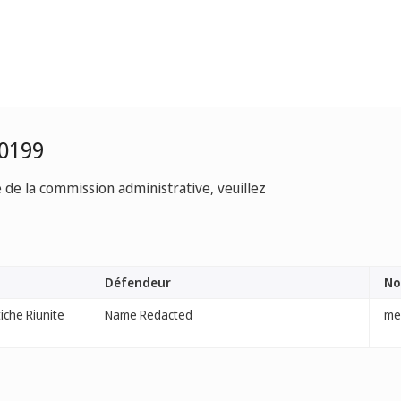
-0199
e de la commission administrative, veuillez
Défendeur
No
iche Riunite
Name Redacted
men