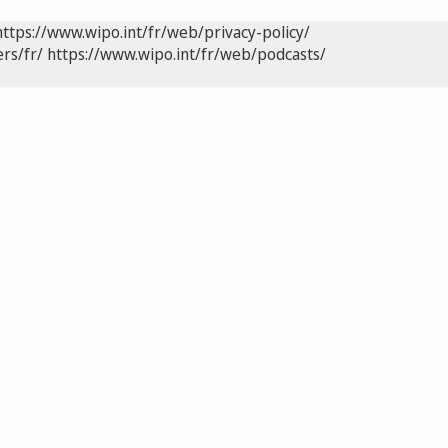
https://www.wipo.int/fr/web/privacy-policy/
rs/fr/
https://www.wipo.int/fr/web/podcasts/