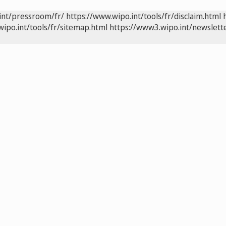
int/pressroom/fr/
https://www.wipo.int/tools/fr/disclaim.html
wipo.int/tools/fr/sitemap.html
https://www3.wipo.int/newslette