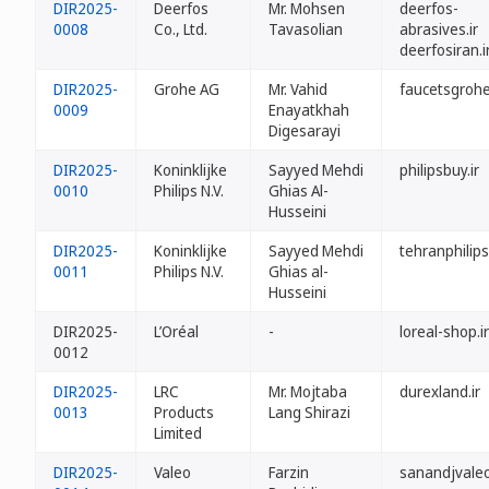
DIR2025-
Deerfos
Mr. Mohsen
deerfos-
0008
Co., Ltd.
Tavasolian
abrasives.ir
deerfosiran.i
DIR2025-
Grohe AG
Mr. Vahid
faucetsgrohe
0009
Enayatkhah
Digesarayi
DIR2025-
Koninklijke
Sayyed Mehdi
philipsbuy.ir
0010
Philips N.V.
Ghias Al-
Husseini
DIR2025-
Koninklijke
Sayyed Mehdi
tehranphilips.
0011
Philips N.V.
Ghias al-
Husseini
DIR2025-
L’Oréal
-
loreal-shop.ir
0012
DIR2025-
LRC
Mr. Mojtaba
durexland.ir
0013
Products
Lang Shirazi
Limited
DIR2025-
Valeo
Farzin
sanandjvaleo