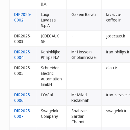
B.V.
DIR2025-
Luigi
Gasem Barati
lavazza-
0002
Lavazza
coffee.ir
S.p.A.
DIR2025-
JCDECAUX
-
jcdecaux.ir
0003
SE
DIR2025-
Koninklijke
Mr. Hossein
iran-philips.ir
0004
Philips N.V.
Gholamrezaei
DIR2025-
Schneider
-
elau.ir
0005
Electric
Automation
GmbH
DIR2025-
L’Oréal
Mr. Milad
iran-cerave.ir
0006
Rezakhah
DIR2025-
Swagelok
Shahram
swagelok.ir
0007
Company
Sardari
Charmi