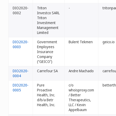
DIO2020-
Triton
-
tritonpa
0002
Investco SARL
Triton
Investment
Management
Limited
DIO2020-
Government
Bulent Tekmen
geico.io
0003
Employees
Insurance
Company
(“GEICO”)
DIO2020-
Carrefour SA
Andre Machado
carrefou
0004
DIO2020-
Pure
c/o
betterth
0005
Proactive
whoisproxy.com
Health, Inc.
/ Better
d/b/a Betr
Therapeutics,
Health, Inc.
LLC / Kevin
Appelbaum