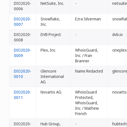
DIO2020-
NetSuite, Inc.
-
netsuite
0006
DIO2020-
Snowflake,
Ezra Silverman
snowflak
0007
Inc.
DIO2020-
DVB Project
-
dvb.io
0008
DIO2020-
Plex, Inc.
WhoisGuard,
cineplex
0009
Inc. / Fran
Branner
DIO2020-
Glencore
Name Redacted
glencore
0010
International
AG
DIO2020-
Novartis AG.
WhoisGuard
novartis
0011
Protected,
WhoisGuard,
Inc. / Mathew
French
DIO2020-
Hub Group,
-
hubtech.