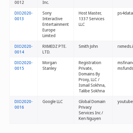
0012
Inc.
DIO2020-
Sony
Host Master,
ps4data
0013
Interactive
1337 Services
Entertainment
LLC
Europe
Limited
DIO2020-
RXMEDZ PTE.
Smith John
rxmeds.
0014
LTD.
DIO2020-
Morgan
Registration
msfinanc
0015
Stanley
Private,
msfunds
Domains By
Proxy, LLC /
Ismail Sokhna,
Talibe Sokhna
DIO2020-
Google LLC
Global Domain
youtube
0016
Privacy
Services Inc /
Ken Nguyen