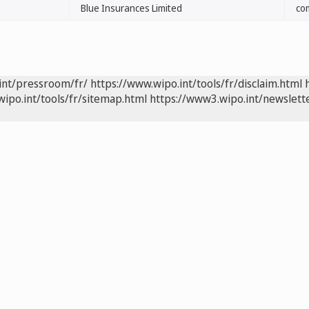
Blue Insurances Limited
co
int/pressroom/fr/
https://www.wipo.int/tools/fr/disclaim.html
wipo.int/tools/fr/sitemap.html
https://www3.wipo.int/newslette