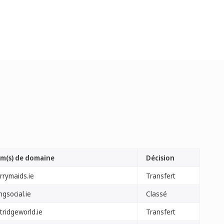
m(s) de domaine
Décision
rrymaids.ie
Transfert
ingsocial.ie
Classé
tridgeworld.ie
Transfert