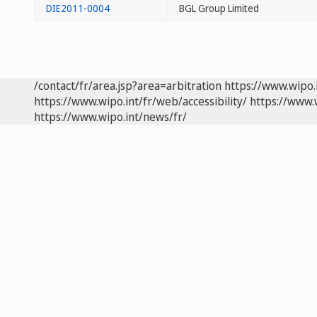
DIE2011-0004
BGL Group Limited
/contact/fr/area.jsp?area=arbitration
https://www.wipo.
https://www.wipo.int/fr/web/accessibility/
https://www.
https://www.wipo.int/news/fr/