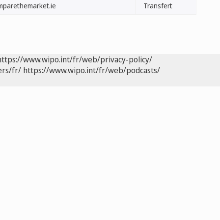
mparethemarket.ie
Transfert
https://www.wipo.int/fr/web/privacy-policy/
rs/fr/
https://www.wipo.int/fr/web/podcasts/