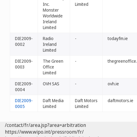
Inc.
Limited
Monster
Worldwide
Ireland
Limited
DIE2009-
Radio
-
todayfm.ie
0002
Ireland
Limited
DIE2009-
The Green
-
thegreenoffice.
0003
Office
Limited
DIE2009-
OVH SAS
-
ovh.ie
0004
DIE2009-
Daft Media
Daft Motors
daftmotors.ie
0005
Limited
Limited
/contact/fr/area.jsp?area=arbitration
https://www.wipo.int/pressroom/fr/