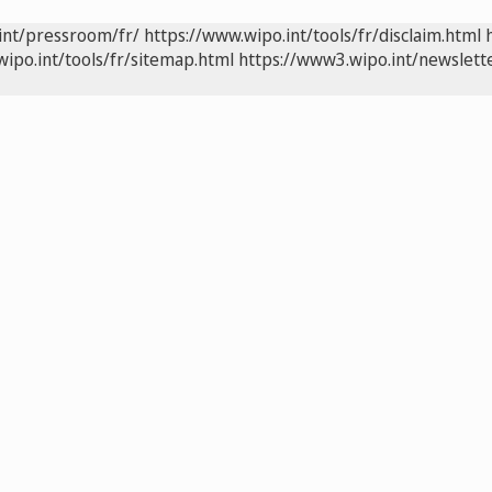
int/pressroom/fr/
https://www.wipo.int/tools/fr/disclaim.html
wipo.int/tools/fr/sitemap.html
https://www3.wipo.int/newslette