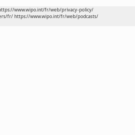
https://www.wipo.int/fr/web/privacy-policy/
rs/fr/
https://www.wipo.int/fr/web/podcasts/