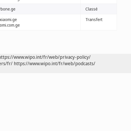
rbone.ge
Classé
xiaomi.ge
Transfert
aomi.com.ge
https://www.wipo.int/fr/web/privacy-policy/
rs/fr/
https://www.wipo.int/fr/web/podcasts/