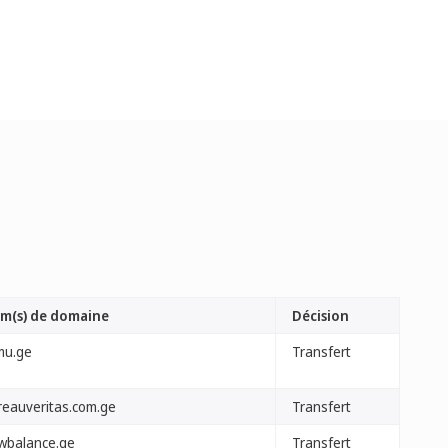
m(s) de domaine
Décision
mu.ge
Transfert
reauveritas.com.ge
Transfert
wbalance.ge
Transfert