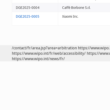
DGE2025-0004
Caffè Borbone S.r.l.
DGE2025-0005
Xiaomi Inc.
/contact/fr/area.jsp?area=arbitration
https://www.wipo.
https://www.wipo.int/fr/web/accessibility/
https://www.
https://www.wipo.int/news/fr/