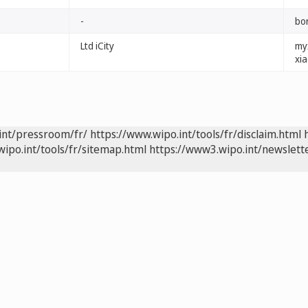
-
bo
Ltd iCity
my
xi
int/pressroom/fr/
https://www.wipo.int/tools/fr/disclaim.html
wipo.int/tools/fr/sitemap.html
https://www3.wipo.int/newslette