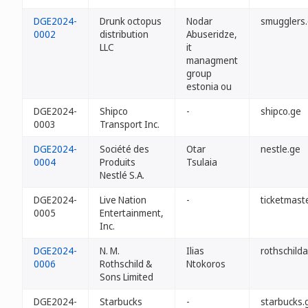
DGE2024-
Drunk octopus
Nodar
smugglers
0002
distribution
Abuseridze,
LLC
it
managment
group
estonia ou
DGE2024-
Shipco
-
shipco.ge
0003
Transport Inc.
DGE2024-
Société des
Otar
nestle.ge
0004
Produits
Tsulaia
Nestlé S.A.
DGE2024-
Live Nation
-
ticketmast
0005
Entertainment,
Inc.
DGE2024-
N. M.
Ilias
rothschild
0006
Rothschild &
Ntokoros
Sons Limited
DGE2024-
Starbucks
-
starbucks.