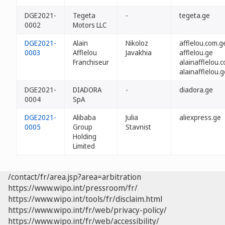
DGE2021-
Tegeta
-
tegeta.ge
0002
Motors LLC
DGE2021-
Alain
Nikoloz
afflelou.com.g
0003
Afflelou
Javakhia
afflelou.ge
Franchiseur
alainafflelou.
alainafflelou.g
DGE2021-
DIADORA
-
diadora.ge
0004
SpA
DGE2021-
Alibaba
Julia
aliexpress.ge
0005
Group
Stavnist
Holding
Limited
/contact/fr/area.jsp?area=arbitration
https://www.wipo.int/pressroom/fr/
https://www.wipo.int/tools/fr/disclaim.html
https://www.wipo.int/fr/web/privacy-policy/
https://www.wipo.int/fr/web/accessibility/