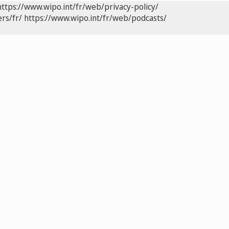
https://www.wipo.int/fr/web/privacy-policy/
rs/fr/
https://www.wipo.int/fr/web/podcasts/