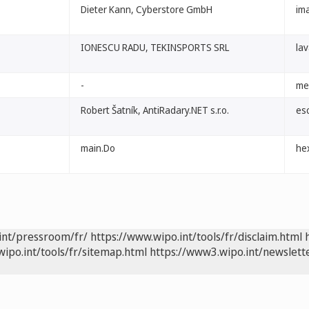
Dieter Kann, Cyberstore GmbH
im
IONESCU RADU, TEKINSPORTS SRL
la
-
me
Robert Šatník, AntiRadary.NET s.r.o.
es
main.Do
he
int/pressroom/fr/
https://www.wipo.int/tools/fr/disclaim.html
wipo.int/tools/fr/sitemap.html
https://www3.wipo.int/newslette