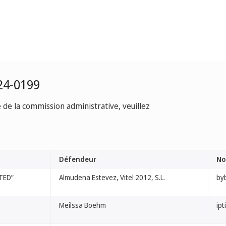
24-0199
e de la commission administrative, veuillez
Défendeur
No
TED”
Almudena Estevez, Vitel 2012, S.L.
byb
Meilssa Boehm
ipt