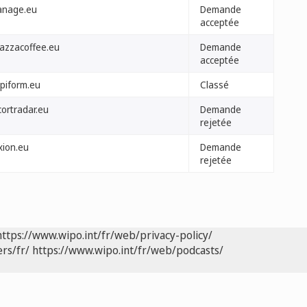
anage.eu
Demande
acceptée
vazzacoffee.eu
Demande
acceptée
piform.eu
Classé
cortradar.eu
Demande
rejetée
xion.eu
Demande
rejetée
https://www.wipo.int/fr/web/privacy-policy/
rs/fr/
https://www.wipo.int/fr/web/podcasts/