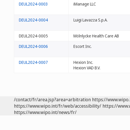
DEUL2024-0003
iManage LLC
DEUL2024-0004
Luigi Lavazza S.p.A.
DEUL2024-0005
Mölnlycke Health Care AB
DEUL2024-0006
Escort Inc.
DEUL2024-0007
Hexion Inc.
Hexion VAD B.V.
/contact/fr/area.jsp?area=arbitration
https://www.wipo.
https://www.wipo.int/fr/web/accessibility/
https://www.
https://www.wipo.int/news/fr/